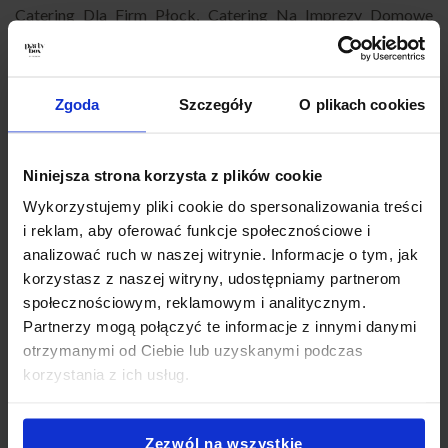
Catering Dla Firm Płock
,
Catering Na Imprezy Domowe
Płock
,
Finger Food Płock
,
Catering Okolicznościowy Płock
,
Catering Na Baby Shower Płock
,
Catering Super Boxy Płock
,
Catering Andrzejkowy Płock
,
Catering na Karnawał Płock
,
Zgoda
Szczegóły
O plikach cookies
Catering Na Wigilię Płock
,
Catering na Wielkanoc Płock
,
Catering Sylwestrowy Płock
,
Catering biznesowy Płock
,
Catering konferencyjny Płock
,
Catering na szkolenie Płock
,
Niniejsza strona korzysta z plików cookie
Catering firmowy z dowozem Płock
,
Catering na przyjęcie
Płock
,
Catering imprezowy Płock
,
Catering na imprezy
Wykorzystujemy pliki cookie do spersonalizowania treści
Płock
,
Partybox Płock
,
Catering Płock impreza
,
Catering
i reklam, aby oferować funkcje społecznościowe i
przekąski Płock
,
Catering świąteczny Płock
,
Jedzenie
analizować ruch w naszej witrynie. Informacje o tym, jak
impreza firmowa Płock
.
korzystasz z naszej witryny, udostępniamy partnerom
społecznościowym, reklamowym i analitycznym.
Partnerzy mogą połączyć te informacje z innymi danymi
Jak zamówić PartyBox?
otrzymanymi od Ciebie lub uzyskanymi podczas
korzystania z ich usług.
Zezwól na wszystkie