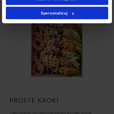
Spersonalizuj
PROSTE KROKI
Zamówienie naszego PartyBoxa jest niezwykle