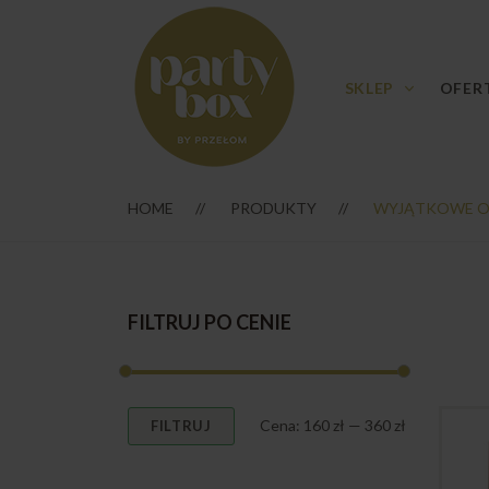
SKLEP
OFER
HOME
PRODUKTY
WYJĄTKOWE O
FILTRUJ PO CENIE
Cena
Cena
Cena:
160 zł
—
360 zł
FILTRUJ
min
max