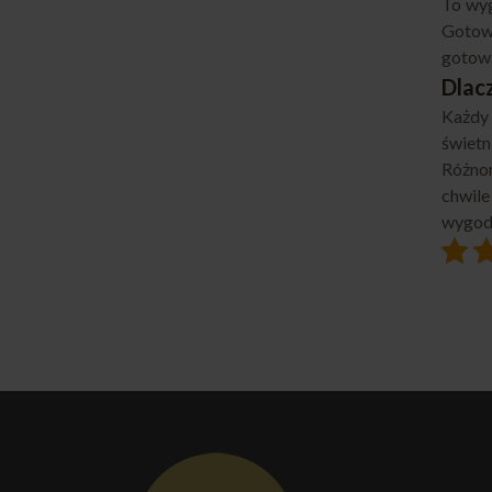
To wyg
Goto
gotowa
Dlac
Każdy
świetn
Różnor
chwile
wygodn