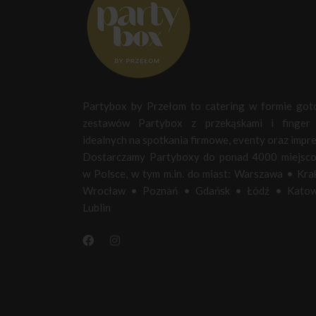
Partybox by Przełom to catering w formie go
zestawów Partybox z przekąskami i finger 
idealnych na spotkania firmowe, eventy oraz impre
Dostarczamy Partyboxy do ponad 4000 miejsc
w Polsce, w tym m.in. do miast:
Warszawa
•
Kra
Wrocław
•
Poznań
•
Gdańsk
•
Łódź
•
Katow
Lublin