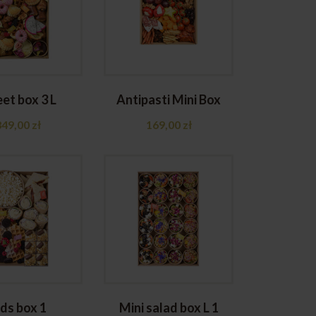
et box 3 L
Antipasti Mini Box
349,00
zł
169,00
zł
ids box 1
Mini salad box L 1