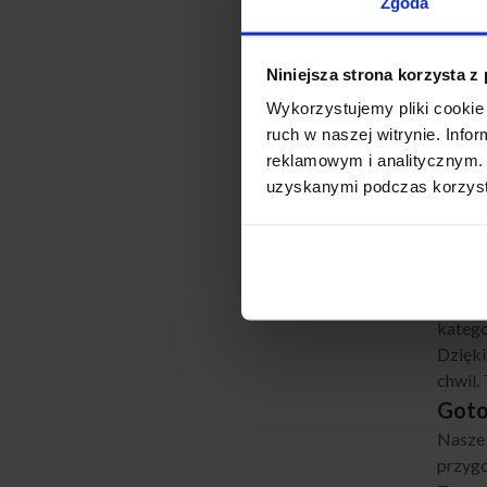
jak Dz
Zgoda
estety
wspóln
Niniejsza strona korzysta z
Wyją
Wykorzystujemy pliki cookie 
Nasze 
ruch w naszej witrynie. Inf
bliski
reklamowym i analitycznym. 
Dzięki
uzyskanymi podczas korzysta
Cater
kuchni
Dzie
W nasz
elegan
katego
Dzięk
chwil.
Goto
Nasze
przygo