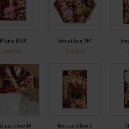
Mama BOX
Sweet box 3 M
Swe
249,00
zł
259,00
zł
tipasti box M
Antipasti box L
K