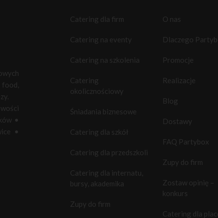
Catering dla firm
O nas
Catering na eventy
Dlaczego Party
Catering na szkolenia
Promocje
towych
Catering
Realizacje
food,
okolicznościowy
zy.
Blog
owości
Śniadania biznesowe
ków
•
Dostawy
ice
•
Catering dla szkół
FAQ Partybox
Catering dla przedszkoli
Zupy do firm
Catering dla internatu,
Zostaw opinię –
bursy, akademika
konkurs
Zupy do firm
Catering dla pla