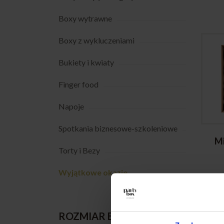
Boxy wytrawne
Boxy z wykluczeniami
Bukiety i kwiaty
Finger food
Napoje
Spotkania biznesowe-szkoleniowe
Mi
Torty i Bezy
Wyjątkowe okazje
Cate
Cater
wyjątk
ROZMIAR BOXA