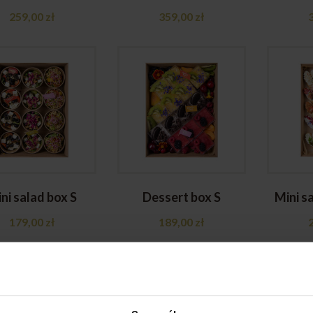
259,00
zł
359,00
zł
ni salad box S
Dessert box S
Mini s
179,00
zł
189,00
zł
ring na wyjątkowe okazje
ing na wyjątkowe okazje
to wygodne rozwiązanie dla osób, któ
owy prezent na ważne rodzinne wydarzenia. W tej kategorii znaj