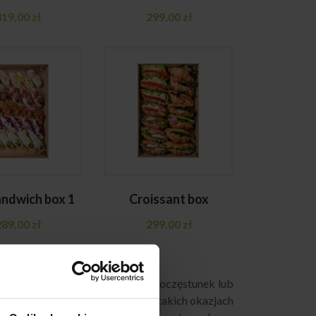
319,00
zł
299,00
zł
andwich box 1
Croissant box
289,00
zł
299,00
zł
re chcą przygotować elegancki poczęstunek lub
dziesz boxy stworzone z myślą o takich okazjach