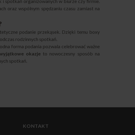
 i spotkań organizowanych w biurze czy firmie.
ach oraz wspólnym spędzaniu czasu zamiast na
?
etyczne podanie przekąsek. Dzięki temu boxy
podczas rodzinnych spotkań.
ygodna forma podania pozwala celebrować ważne
 wyjątkowe okazje
to nowoczesny sposób na
nych spotkań.
KONTAKT