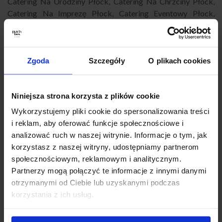
Catering Na Urodziny Płock
,
Catering Na Chrzciny Płock
,
Catering Na Imprezę Płock
,
Catering Eventowy Płock
,
Catering Dla Firm Płock
,
Catering Na Imprezy Domowe
Płock
,
Finger Food Płock
,
Catering Okolicznościowy Płock
,
Catering Na Baby Shower Płock
,
Catering Super Boxy Płock
,
Catering Andrzejkowy Płock
,
Catering na Karnawał Płock
,
Zgoda
Szczegóły
O plikach cookies
Catering Na Wigilię Płock
,
Catering na Wielkanoc Płock
,
Catering Sylwestrowy Płock
,
Catering biznesowy Płock
,
Niniejsza strona korzysta z plików cookie
Catering konferencyjny Płock
,
Catering na szkolenie Płock
,
Catering firmowy z dowozem Płock
,
Catering na przyjęcie
Wykorzystujemy pliki cookie do spersonalizowania treści
Płock
,
Catering imprezowy Płock
,
Catering na imprezy
i reklam, aby oferować funkcje społecznościowe i
Płock
,
Partybox Płock
,
Catering Płock impreza
,
Catering
analizować ruch w naszej witrynie. Informacje o tym, jak
przekąski Płock
,
Catering świąteczny Płock
,
Jedzenie
korzystasz z naszej witryny, udostępniamy partnerom
impreza firmowa Płock
.
społecznościowym, reklamowym i analitycznym.
Partnerzy mogą połączyć te informacje z innymi danymi
otrzymanymi od Ciebie lub uzyskanymi podczas
Jak zamówić PartyBox?
korzystania z ich usług.