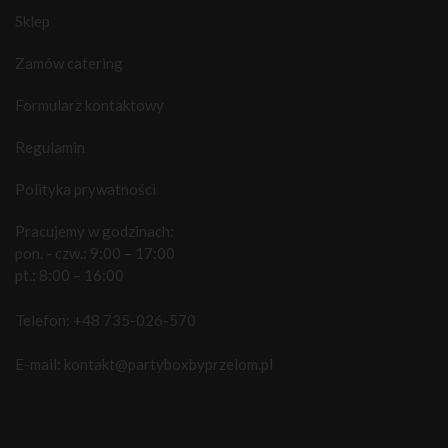
Sklep
Zamów catering
Formularz kontaktowy
Regulamin
Polityka prywatności
Pracujemy w godzinach:
pon. - czw.: 9:00 – 17:00
pt.: 8:00 – 16:00
Telefon:
+48 735-026-570
E-mail:
kontakt@partyboxbyprzelom.pl