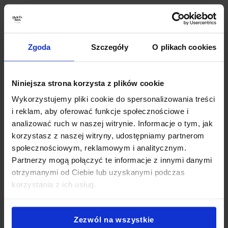
Płock
,
Finger Food Płock
,
Catering Okolicznościowy Płock
,
Catering Na Baby Shower Płock
,
Catering Super Boxy Płock
,
Catering Andrzejkowy Płock
,
Catering na Karnawał Płock
,
Catering Na Wigilię Płock
,
Catering na Wielkanoc Płock
,
Zgoda
Szczegóły
O plikach cookies
Catering Sylwestrowy Płock
,
Catering biznesowy Płock
,
Catering konferencyjny Płock
,
Catering na szkolenie Płock
,
Catering firmowy z dowozem Płock
,
Catering na przyjęcie
Niniejsza strona korzysta z plików cookie
Płock
,
Catering imprezowy Płock
,
Catering na imprezy
Wykorzystujemy pliki cookie do spersonalizowania treści
Płock
,
Partybox Płock
,
Catering Płock impreza
,
Catering
i reklam, aby oferować funkcje społecznościowe i
przekąski Płock
,
Catering świąteczny Płock
,
Jedzenie
analizować ruch w naszej witrynie. Informacje o tym, jak
impreza firmowa Płock
.
korzystasz z naszej witryny, udostępniamy partnerom
społecznościowym, reklamowym i analitycznym.
Partnerzy mogą połączyć te informacje z innymi danymi
Jak zamówić PartyBox?
otrzymanymi od Ciebie lub uzyskanymi podczas
korzystania z ich usług.
Zezwól na wszystkie