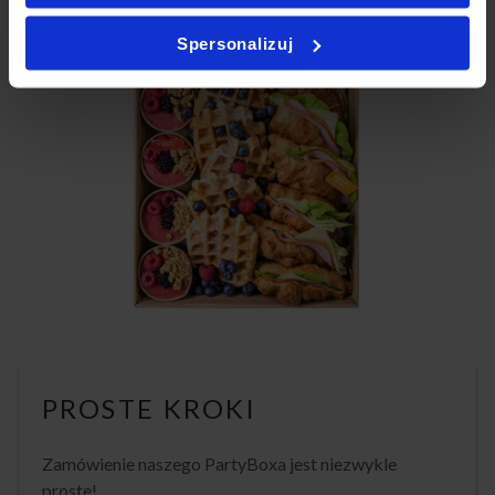
Spersonalizuj
PROSTE KROKI
Zamówienie naszego PartyBoxa jest niezwykle
proste!