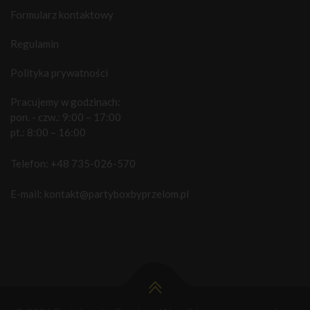
Formularz kontaktowy
Regulamin
Polityka prywatności
Pracujemy w godzinach:
pon. - czw.: 9:00 – 17:00
pt.: 8:00 – 16:00
Telefon:
+48 735-026-570
E-mail:
kontakt@partyboxbyprzelom.pl