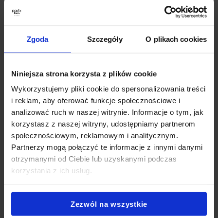
Catering Na Baby Shower Płock
,
Catering Super Boxy Płock
,
Catering Andrzejkowy Płock
,
Catering na Karnawał Płock
,
Catering Na Wigilię Płock
,
Catering na Wielkanoc Płock
,
Zgoda
Szczegóły
O plikach cookies
Catering Sylwestrowy Płock
,
Catering biznesowy Płock
,
Catering konferencyjny Płock
,
Catering na szkolenie Płock
,
Catering firmowy z dowozem Płock
,
Catering na przyjęcie
Niniejsza strona korzysta z plików cookie
Płock
,
Catering imprezowy Płock
,
Catering na imprezy
Płock
,
Partybox Płock
,
Catering Płock impreza
,
Catering
Wykorzystujemy pliki cookie do spersonalizowania treści
przekąski Płock
,
Catering świąteczny Płock
,
Jedzenie
i reklam, aby oferować funkcje społecznościowe i
impreza firmowa Płock
.
analizować ruch w naszej witrynie. Informacje o tym, jak
korzystasz z naszej witryny, udostępniamy partnerom
społecznościowym, reklamowym i analitycznym.
Jak zamówić PartyBox?
Partnerzy mogą połączyć te informacje z innymi danymi
otrzymanymi od Ciebie lub uzyskanymi podczas
korzystania z ich usług.
Zezwól na wszystkie