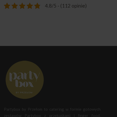
4.8/5 - (112 opinie)
Partybox by Przełom to catering w formie gotowych
zestawów Partybox z przekąskami i finger food,