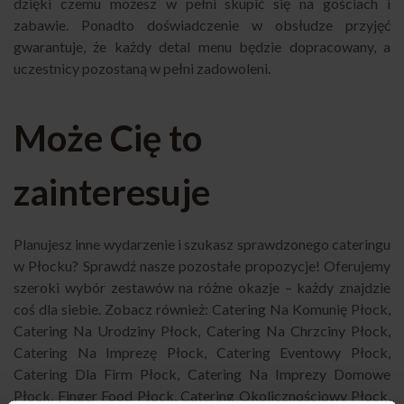
dzięki czemu możesz w pełni skupić się na gościach i
zabawie. Ponadto doświadczenie w obsłudze przyjęć
gwarantuje, że każdy detal menu będzie dopracowany, a
uczestnicy pozostaną w pełni zadowoleni.
Może Cię to
zainteresuje
Planujesz inne wydarzenie i szukasz sprawdzonego cateringu
w Płocku? Sprawdź nasze pozostałe propozycje! Oferujemy
szeroki wybór zestawów na różne okazje – każdy znajdzie
coś dla siebie. Zobacz również:
Catering Na Komunię Płock
,
Catering Na Urodziny Płock
,
Catering Na Chrzciny Płock
,
Catering Na Imprezę Płock
,
Catering Eventowy Płock
,
Catering Dla Firm Płock
,
Catering Na Imprezy Domowe
Płock
,
Finger Food Płock
,
Catering Okolicznościowy Płock
,