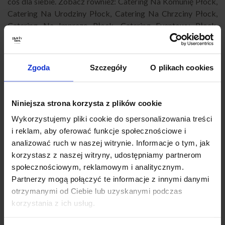
coś dla siebie. Zobacz również:
Catering Na Komunię Płock
,
Catering Na Urodziny Płock
,
Catering Na Chrzciny Płock
,
Catering Na Imprezę Płock
,
Catering Eventowy Płock
,
Catering Dla Firm Płock
,
Catering Na Imprezy Domowe
Płock
,
Finger Food Płock
,
Catering Okolicznościowy Płock
,
Catering Na Baby Shower Płock
,
Catering Super Boxy Płock
,
Zgoda
Szczegóły
O plikach cookies
Catering Andrzejkowy Płock
,
Catering na Karnawał Płock
,
Catering Na Wigilię Płock
,
Catering na Wielkanoc Płock
,
Catering Sylwestrowy Płock
,
Catering biznesowy Płock
,
Niniejsza strona korzysta z plików cookie
Catering konferencyjny Płock
,
Catering na szkolenie Płock
,
Wykorzystujemy pliki cookie do spersonalizowania treści
Catering firmowy z dowozem Płock
,
Catering na przyjęcie
i reklam, aby oferować funkcje społecznościowe i
Płock
,
Catering imprezowy Płock
,
Catering na imprezy
analizować ruch w naszej witrynie. Informacje o tym, jak
Płock
,
Partybox Płock
,
Catering Płock impreza
,
Catering
korzystasz z naszej witryny, udostępniamy partnerom
przekąski Płock
,
Catering świąteczny Płock
,
Jedzenie
społecznościowym, reklamowym i analitycznym.
impreza firmowa Płock
.
Partnerzy mogą połączyć te informacje z innymi danymi
otrzymanymi od Ciebie lub uzyskanymi podczas
Jak zamówić PartyBox?
korzystania z ich usług.