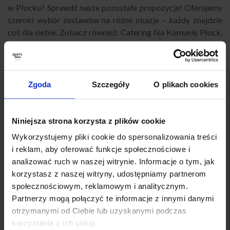
w Płocku? Sprawdź nasze pozostałe propozycje! Oferujemy
szeroki wybór zestawów na różne okazje – każdy znajdzie
coś dla siebie. Zobacz również:
Catering Na Komunię Płock
,
Catering Na Urodziny Płock
,
Catering Na Chrzciny Płock
,
Catering Na Imprezę Płock
,
Catering Eventowy Płock
,
Catering Dla Firm Płock
,
Catering Na Imprezy Domowe
Płock
,
Finger Food Płock
,
Catering Okolicznościowy Płock
,
Zgoda
Szczegóły
O plikach cookies
Catering Na Baby Shower Płock
,
Catering Super Boxy Płock
,
Catering Andrzejkowy Płock
,
Catering na Karnawał Płock
,
Catering Na Wigilię Płock
,
Catering na Wielkanoc Płock
,
Niniejsza strona korzysta z plików cookie
Catering Sylwestrowy Płock
,
Catering biznesowy Płock
,
Wykorzystujemy pliki cookie do spersonalizowania treści
Catering konferencyjny Płock
,
Catering na szkolenie Płock
,
i reklam, aby oferować funkcje społecznościowe i
Catering firmowy z dowozem Płock
,
Catering na przyjęcie
analizować ruch w naszej witrynie. Informacje o tym, jak
Płock
,
Catering imprezowy Płock
,
Catering na imprezy
korzystasz z naszej witryny, udostępniamy partnerom
Płock
,
Partybox Płock
,
Catering Płock impreza
,
Catering
społecznościowym, reklamowym i analitycznym.
przekąski Płock
,
Catering świąteczny Płock
,
Jedzenie
Partnerzy mogą połączyć te informacje z innymi danymi
impreza firmowa Płock
.
otrzymanymi od Ciebie lub uzyskanymi podczas
korzystania z ich usług.