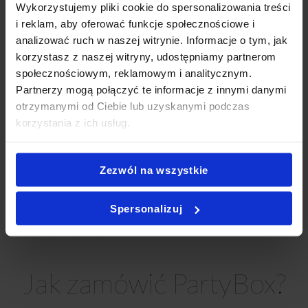
Wykorzystujemy pliki cookie do spersonalizowania treści
Komunię Radom
,
Catering Na Urodziny Radom
,
Catering Na
i reklam, aby oferować funkcje społecznościowe i
Chrzciny Radom
,
Catering Na Imprezę Radom
,
Catering
analizować ruch w naszej witrynie. Informacje o tym, jak
Eventowy Radom
,
Catering Dla Firm Radom
,
Catering Na
korzystasz z naszej witryny, udostępniamy partnerom
Imprezy Domowe Radom
,
Finger Food Radom
,
Catering
społecznościowym, reklamowym i analitycznym.
Okolicznościowy Radom
,
Catering Na Baby Shower Radom
,
Partnerzy mogą połączyć te informacje z innymi danymi
Catering Super Boxy Radom
,
Catering Andrzejkowy Radom
,
otrzymanymi od Ciebie lub uzyskanymi podczas
Catering na Karnawał Radom
,
Catering Na Wigilię Radom
,
korzystania z ich usług.
Catering na Wielkanoc Radom
,
Catering Sylwestrowy
Radom
,
Catering biznesowy Radom
,
Catering konferencyjny
Radom
,
Catering na szkolenie Radom
,
Catering firmowy z
Zezwól na wszystkie
dowozem Radom
,
Catering na przyjęcie Radom
,
Catering
imprezowy Radom
,
Catering na imprezy Radom
,
Partybox
Spersonalizuj
Radom
,
Catering Radom impreza
,
Catering przekąski Radom
,
Catering świąteczny Radom
.
Jak zamówić PartyBox?