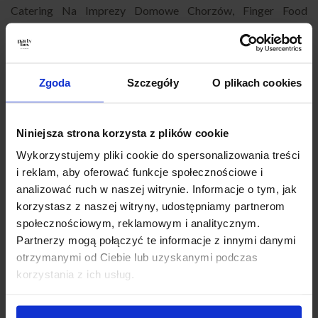
Catering Na Imprezy Domowe Chorzów
,
Finger Food
Chorzów
,
Catering Okolicznościowy Chorzów
,
Catering Na
Baby Shower Chorzów
,
Catering Super Boxy Chorzów
,
Catering Andrzejkowy Chorzów
,
Catering na Karnawał
Chorzów
,
Catering Na Wigilię Chorzów
,
Catering na
Zgoda
Szczegóły
O plikach cookies
Wielkanoc Chorzów
,
Catering Sylwestrowy Chorzów
,
Catering biznesowy Chorzów
,
Catering konferencyjny
Chorzów
,
Catering na szkolenie Chorzów
,
Catering firmowy
Niniejsza strona korzysta z plików cookie
z dowozem Chorzów
,
Catering na przyjęcie Chorzów
,
Wykorzystujemy pliki cookie do spersonalizowania treści
Catering imprezowy Chorzów
,
Catering na imprezy
i reklam, aby oferować funkcje społecznościowe i
Chorzów
,
Partybox Chorzów
,
Catering Chorzów impreza
,
analizować ruch w naszej witrynie. Informacje o tym, jak
Catering przekąski Chorzów
,
Catering świąteczny Chorzów
,
korzystasz z naszej witryny, udostępniamy partnerom
Jedzenie impreza firmowa Chorzów
.
społecznościowym, reklamowym i analitycznym.
Partnerzy mogą połączyć te informacje z innymi danymi
otrzymanymi od Ciebie lub uzyskanymi podczas
Jak zamówić PartyBox?
korzystania z ich usług.