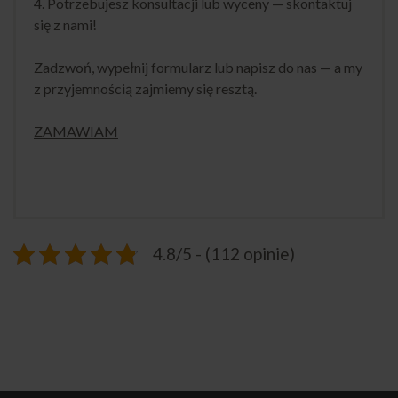
4. Potrzebujesz konsultacji lub wyceny — skontaktuj
się z nami!
Zadzwoń, wypełnij formularz lub napisz do nas — a my
z przyjemnością zajmiemy się resztą.
ZAMAWIAM
4.8/5 - (112 opinie)