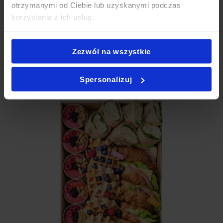
otrzymanymi od Ciebie lub uzyskanymi podczas
Catering przekąski Chorzów
,
Catering świąteczny Chorzów
,
korzystania z ich usług.
Jedzenie impreza firmowa Chorzów
.
Zezwól na wszystkie
Jak zamówić PartyBox?
Spersonalizuj