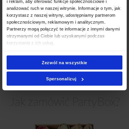
i reklam, aby oferować funkcje społecznościowe i
Chorzów
,
Catering Okolicznościowy Chorzów
,
Catering Na
analizować ruch w naszej witrynie. Informacje o tym, jak
Baby Shower Chorzów
,
Catering Super Boxy Chorzów
,
korzystasz z naszej witryny, udostępniamy partnerom
Catering Andrzejkowy Chorzów
,
Catering na Karnawał
społecznościowym, reklamowym i analitycznym.
Chorzów
,
Catering Na Wigilię Chorzów
,
Catering na
Partnerzy mogą połączyć te informacje z innymi danymi
Wielkanoc Chorzów
,
Catering Sylwestrowy Chorzów
,
otrzymanymi od Ciebie lub uzyskanymi podczas
Catering biznesowy Chorzów
,
Catering konferencyjny
korzystania z ich usług.
Chorzów
,
Catering na szkolenie Chorzów
,
Catering firmowy
z dowozem Chorzów
,
Catering na przyjęcie Chorzów
,
Catering imprezowy Chorzów
,
Catering na imprezy
Zezwól na wszystkie
Chorzów
,
Partybox Chorzów
,
Catering Chorzów impreza
,
Catering przekąski Chorzów
,
Catering świąteczny Chorzów
,
Spersonalizuj
Jedzenie impreza firmowa Chorzów
.
Jak zamówić PartyBox?