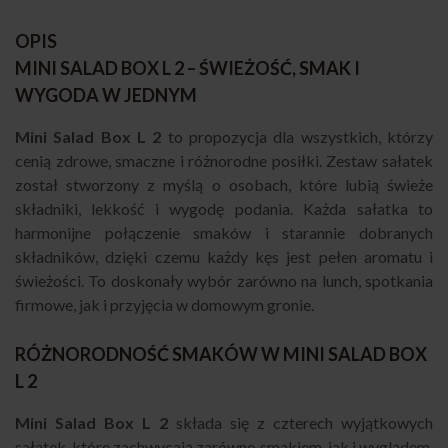
OPIS
MINI SALAD BOX L 2 – ŚWIEŻOŚĆ, SMAK I
WYGODA W JEDNYM
Mini Salad Box L 2
to propozycja dla wszystkich, którzy
cenią zdrowe, smaczne i różnorodne posiłki. Zestaw sałatek
został stworzony z myślą o osobach, które lubią świeże
składniki, lekkość i wygodę podania. Każda sałatka to
harmonijne połączenie smaków i starannie dobranych
składników, dzięki czemu każdy kęs jest pełen aromatu i
świeżości. To doskonały wybór zarówno na lunch, spotkania
firmowe, jak i przyjęcia w domowym gronie.
RÓŻNORODNOŚĆ SMAKÓW W MINI SALAD BOX
L 2
Mini Salad Box L 2
składa się z czterech wyjątkowych
sałatek, które zachwycają zarówno smakiem, jak i wyglądem.