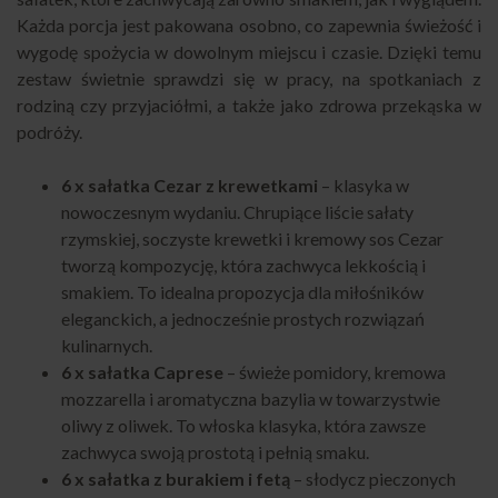
Każda porcja jest pakowana osobno, co zapewnia świeżość i
wygodę spożycia w dowolnym miejscu i czasie. Dzięki temu
zestaw świetnie sprawdzi się w pracy, na spotkaniach z
rodziną czy przyjaciółmi, a także jako zdrowa przekąska w
podróży.
6 x sałatka Cezar z krewetkami
– klasyka w
nowoczesnym wydaniu. Chrupiące liście sałaty
rzymskiej, soczyste krewetki i kremowy sos Cezar
tworzą kompozycję, która zachwyca lekkością i
smakiem. To idealna propozycja dla miłośników
eleganckich, a jednocześnie prostych rozwiązań
kulinarnych.
6 x sałatka Caprese
– świeże pomidory, kremowa
mozzarella i aromatyczna bazylia w towarzystwie
oliwy z oliwek. To włoska klasyka, która zawsze
zachwyca swoją prostotą i pełnią smaku.
6 x sałatka z burakiem i fetą
– słodycz pieczonych