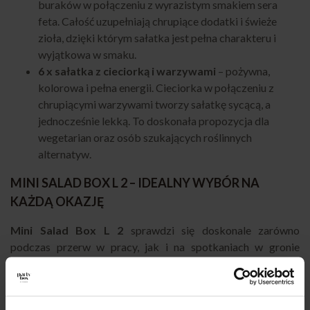
buraków w połączeniu z wyrazistym smakiem sera
feta. Całość uzupełniają chrupiące dodatki i świeże
zioła, dzięki którym sałatka jest pełna charakteru i
wyjątkowa w smaku.
6 x sałatka z cieciorką i warzywami
– pożywna,
kolorowa i pełna energii. Cieciorka w połączeniu z
chrupiącymi warzywami tworzy sałatkę sycącą, a
jednocześnie lekką. To doskonała propozycja dla
wegetarian oraz osób szukających roślinnych
alternatyw.
MINI SALAD BOX L 2 – IDEALNY WYBÓR NA
KAŻDĄ OKAZJĘ
Mini Salad Box L 2
sprawdzi się doskonale zarówno
podczas przerw w pracy, jak i na spotkaniach w gronie
bliskich. Każda sałatka jest pakowana oddzielnie, co pozwala
zabrać ją wszędzie – do biura, na wycieczkę czy piknik.
Ponadto zestaw to świetne rozwiązanie cateringowe na