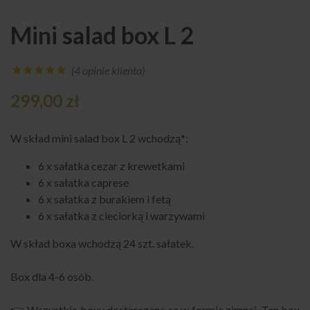
Mini salad box L 2
(
4
opinie klienta)
Oceniony
4
299,00
zł
5.00
na 5
na
podstawie
ocen
W skład mini salad box L 2 wchodzą*:
klientów
6 x sałatka cezar z krewetkami
6 x sałatka caprese
6 x sałatka z burakiem i fetą
6 x sałatka z cieciorką i warzywami
W skład boxa wchodzą 24 szt. sałatek.
Box dla 4-6 osób.
👉 Wszystkie boxy dostarczane są w formie zimnej. Ten box