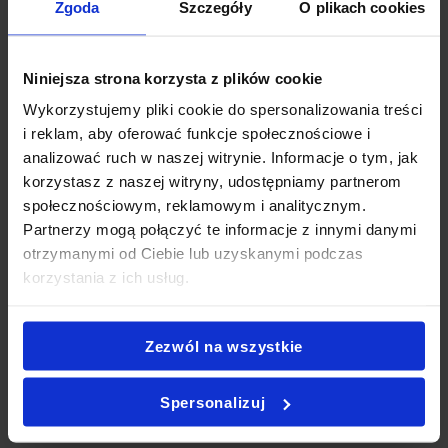
eventy i imprezy, ponieważ umożliwia szybkie, estetyczne i
Zgoda
Szczegóły
O plikach cookies
zdrowe serwowanie posiłków.
DLACZEGO WARTO WYBRAĆ MINI SALAD BOX L
Niniejsza strona korzysta z plików cookie
2?
Wykorzystujemy pliki cookie do spersonalizowania treści
i reklam, aby oferować funkcje społecznościowe i
Wybierając
Mini Salad Box L 2
, stawiasz na świeżość,
analizować ruch w naszej witrynie. Informacje o tym, jak
wygodę i wysoką jakość. Wszystkie sałatki powstają
korzystasz z naszej witryny, udostępniamy partnerom
wyłącznie z naturalnych składników – bez sztucznych
społecznościowym, reklamowym i analitycznym.
dodatków i konserwantów. Dzięki temu nie tylko doskonale
Partnerzy mogą połączyć te informacje z innymi danymi
smakują, ale też dostarczają witamin i wartości odżywczych.
otrzymanymi od Ciebie lub uzyskanymi podczas
Co więcej, ich różnorodność sprawia, że każdy znajdzie coś
korzystania z ich usług.
dla siebie – od miłośników owoców morza po fanów kuchni
roślinnej.
Zezwól na wszystkie
ZDROWIE I SMAK NA WYCIĄGNIĘCIE RĘKI
Spersonalizuj
Mini Salad Box L 2
to idealna propozycja dla osób, które
chcą jeść lekko, a jednocześnie cieszyć się smakiem. Cztery