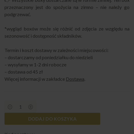
przeznaczony jest do spożycia na zimno – nie należy go
podgrzewać.
*wygląd boxów może się różnić od zdjęcia ze względu na
sezonowość i dostępność składników.
Termin i koszt dostawy w zależności miejscowości:
– dostarczamy od poniedziałku do niedzieli
– wysyłamy w 1-2 dni robocze
– dostawa od 45 zł
Więcej informacji w zakładce
Dostawa
.
Mini
salad
box
DODAJ DO KOSZYKA
L
2
quantity