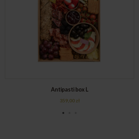
Antipasti box L
359,00
zł