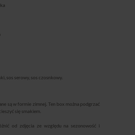
aka
a
aki, sos serowy, sos czosnkowy.
ne są w formie zimnej. Ten box można podgrzać
cieszyć się smakiem.
żnić od zdjęcia ze względu na sezonowość i