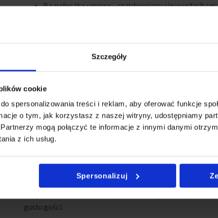
8 x pałeczka serowa – rozpływający się w ustach ser
8 x onion ring – klasyczne krążki cebulowe, idealne 
7 x camembert – aksamitny ser z delikatną panierką
8 x wege kulka chilli – roślinna przekąska z nutą pika
8 x falafel – klasyk kuchni bliskowschodniej, chrupią
Szczegóły
6 x sajgonka wege – lekkie, azjatyckie ruloniki pełn
IDEALNE DO DZIELENIA I SMAKOWANIA
 plików cookie
Ten zestaw to nie tylko bogactwo przekąsek, ale i aż
czte
do spersonalizowania treści i reklam, aby oferować funkcje sp
pozwalają na różnorodne połączenia:
ormacje o tym, jak korzystasz z naszej witryny, udostępniamy p
sos barbecue, teriyaki, serowy oraz czosnkowy
. Każdy z nich
Partnerzy mogą połączyć te informacje z innymi danymi otrzym
zapewnia kulinarne urozmaicenie.
nia z ich usług.
DLA MIĘSOŻERCÓW I WEGETARIAN
Spersonalizuj
Ze
Strips Box 2 to doskonały wybór zarówno dla fanów mięsa, 
Znajdziesz tu zrównoważony mix przekąsek, który idealnie 
gustu gości.