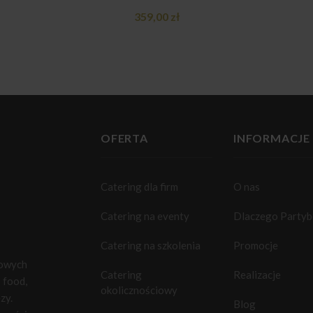
359,00
zł
OFERTA
INFORMACJE
Catering dla firm
O nas
Catering na eventy
Dlaczego Party
Catering na szkolenia
Promocje
towych
Catering
Realizacje
food,
okolicznościowy
zy.
Blog