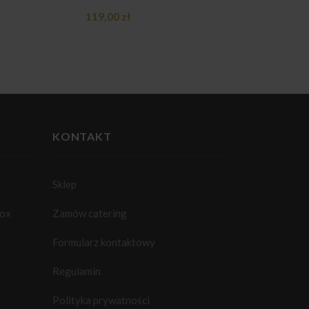
119,00
zł
KONTAKT
Sklep
box
Zamów catering
Formularz kontaktowy
Regulamin
Polityka prywatności