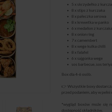
5 x skrzydełko z kurcz
8 x stips z kurczaka
8 x pałeczka serowa
8 x krewetka w panko
6 x medalion z kurczak
8 x onion ring
7 x camembert
8 x wege kulka chilli
8 x falafel
6 x sajgonka wege
sos barbecue, sos teriy
Box dla 4-6 osób.
👉 Wszystkie boxy dostarcza
przed podaniem, aby w pełni 
*wygląd boxów może się ró
dostępność składników.