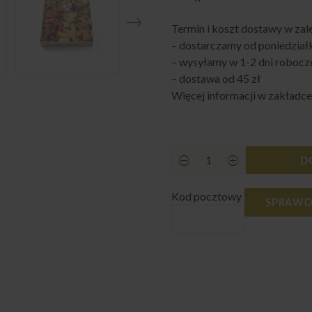
Termin i koszt dostawy w zal
– dostarczamy od poniedziałk
– wysyłamy w 1-2 dni robocz
– dostawa od 45 zł
Więcej informacji w zakładc
D
Strips
box
2
Kod pocztowy
quantity
SPRAWD