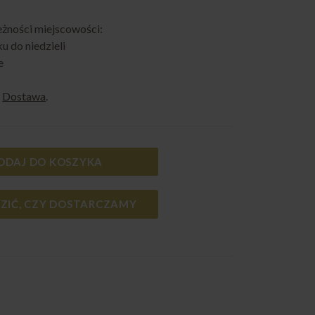
eżności miejscowości:
u do niedzieli
e
e
Dostawa
.
ODAJ DO KOSZYKA
ZIĆ, CZY DOSTARCZAMY