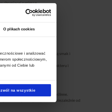
 w chrupiącej panierce
do każdego sosu
nterii
cy i pełen przypraw
O plikach cookies
e warzyw
ry pyszne sosy
, które wzbogacają smak i
ołecznościowe i analizować
artnerom społecznościowym,
 nadaje potrawom unikalnego charakteru i
anymi od Ciebie lub
zwól na wszystkie
jak i osób preferujących dania roślinne.
sprawdzi się na wspólnym stole, niezależnie od