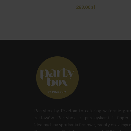
289,00
zł
Partybox by Przełom to catering w formie go
zestawów Partybox z przekąskami i finger 
idealnych na spotkania firmowe, eventy oraz impre