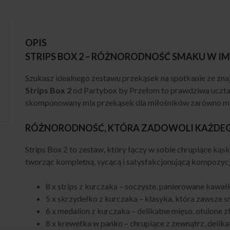
OPIS
STRIPS BOX 2 – RÓŻNORODNOŚĆ SMAKU W I
Szukasz idealnego zestawu przekąsek na spotkanie ze zna
Strips Box 2
od Partybox by Przełom to prawdziwa uczta 
skomponowany mix przekąsek dla miłośników zarówno mięs
RÓŻNORODNOŚĆ, KTÓRA ZADOWOLI KAŻDE
Strips Box 2 to zestaw, który łączy w sobie chrupiące kąs
tworząc kompletną, sycącą i satysfakcjonującą kompozycj
8 x strips z kurczaka – soczyste, panierowane kawał
5 x skrzydełko z kurczaka – klasyka, która zawsze s
6 x medalion z kurczaka – delikatne mięso, otulone z
8 x krewetka w panko – chrupiące z zewnątrz, delika