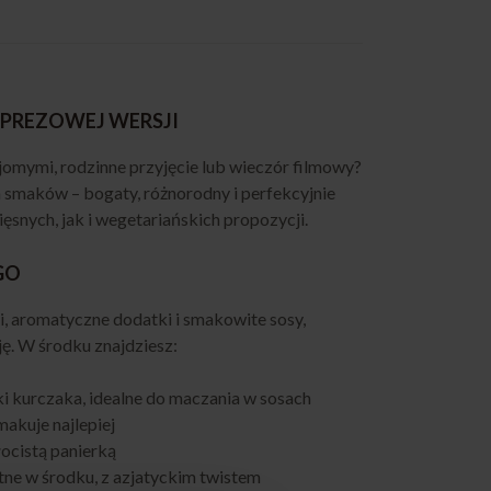
MPREZOWEJ WERSJI
jomymi, rodzinne przyjęcie lub wieczór filmowy?
smaków – bogaty, różnorodny i perfekcyjnie
nych, jak i wegetariańskich propozycji.
GO
ki, aromatyczne dodatki i smakowite sosy,
ę. W środku znajdziesz:
ki kurczaka, idealne do maczania w sosach
makuje najlepiej
łocistą panierką
tne w środku, z azjatyckim twistem