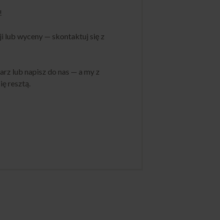
!
ji lub wyceny — skontaktuj się z
rz lub napisz do nas — a my z
ę resztą.