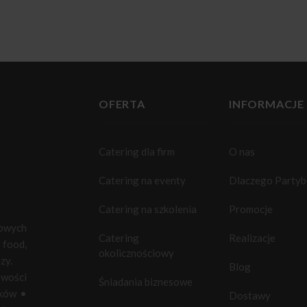
OFERTA
INFORMACJE
Catering dla firm
O nas
Catering na eventy
Dlaczego Party
Catering na szkolenia
Promocje
towych
Catering
Realizacje
food,
okolicznościowy
zy.
Blog
owości
Śniadania biznesowe
ków
•
Dostawy