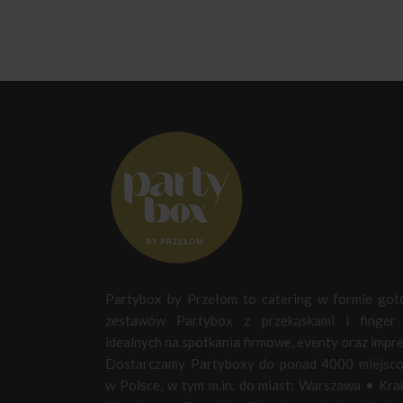
Partybox by Przełom to catering w formie go
zestawów Partybox z przekąskami i finger 
idealnych na spotkania firmowe, eventy oraz impre
Dostarczamy Partyboxy do ponad 4000 miejsc
w Polsce, w tym m.in. do miast:
Warszawa
•
Kra