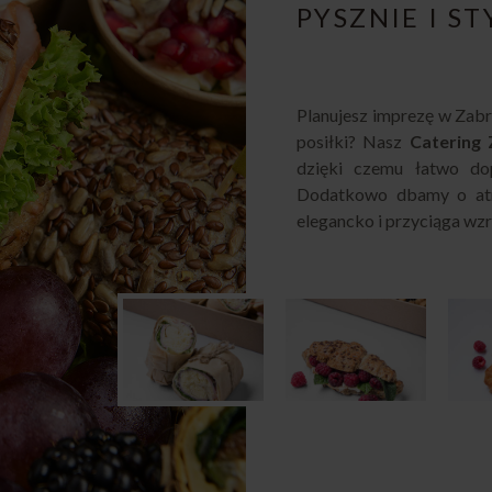
PYSZNIE I S
Planujesz imprezę w Zab
posiłki? Nasz
Catering
dzięki czemu łatwo dop
Dodatkowo dbamy o atra
elegancko i przyciąga wz