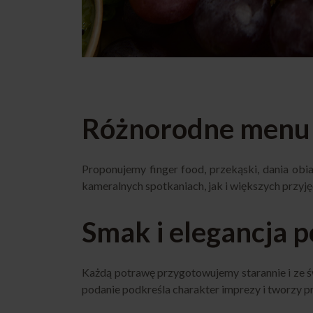
Różnorodne menu 
Proponujemy finger food, przekąski, dania obi
kameralnych spotkaniach, jak i większych przyję
Smak i elegancja 
Każdą potrawę przygotowujemy starannie i ze św
podanie podkreśla charakter imprezy i tworzy p