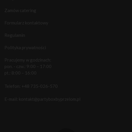
Zamów catering
Formularz kontaktowy
Regulamin
Polityka prywatności
Pracujemy w godzinach:
pon. - czw.: 9:00 – 17:00
pt.: 8:00 – 16:00
Telefon:
+48 735-026-570
E-mail:
kontakt@partyboxbyprzelom.pl