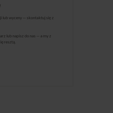
!
ji lub wyceny — skontaktuj się z
rz lub napisz do nas — a my z
ę resztą.