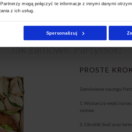
Partnerzy mogą połączyć te informacje z innymi danymi otrzym
tering Super Boxy Poznań
,
Catering Andrzejkowy Poznań
,
Cat
nia z ich usług.
ring Sylwestrowy Poznań
,
Catering biznesowy Poznań
,
Caterin
ń
,
Catering na przyjęcie Poznań
,
Catering imprezowy Poznań
,
oznań,
Catering świąteczny Poznań
.
Spersonalizuj
Ze
Jak zamówić PartyBox?
PROSTE KRO
Zamówienie naszego Party
1. Wystarczy wejść na nas
zestaw
2. Określić ilość oraz ter