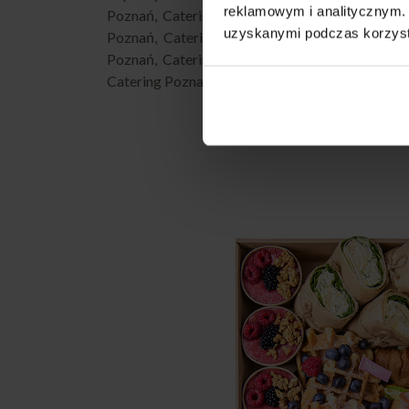
reklamowym i analitycznym. 
Poznań
,
Catering Na Baby Shower Poznań
,
Ca
uzyskanymi podczas korzysta
Poznań
,
Catering na Wielkanoc Poznań
,
Cate
Poznań
,
Catering firmowy z dowozem Pozna
Catering Poznań impreza
,
Catering przekąski P