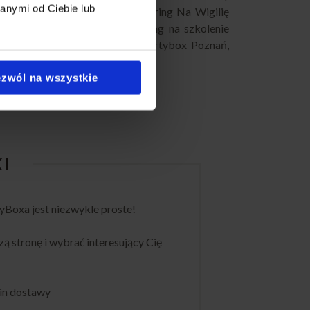
anymi od Ciebie lub
ering na Karnawał Poznań
,
Catering Na Wigilię
g konferencyjny Poznań
,
Catering na szkolenie
Catering na imprezy Poznań
,
Partybox Poznań
,
zwól na wszystkie
KI
Boxa jest niezwykle proste!
zą stronę i wybrać interesujący Cię
min dostawy