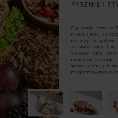
PYSZNIE I S
Organizacja eventu w 
miejsce i gości, ale tak
eventowy to gotowe r
zestawów party box, 
wskazany adres. Dzię
różnorodne przekąski 
sprawdzą się na spotkani
mniej formalnych wydarze