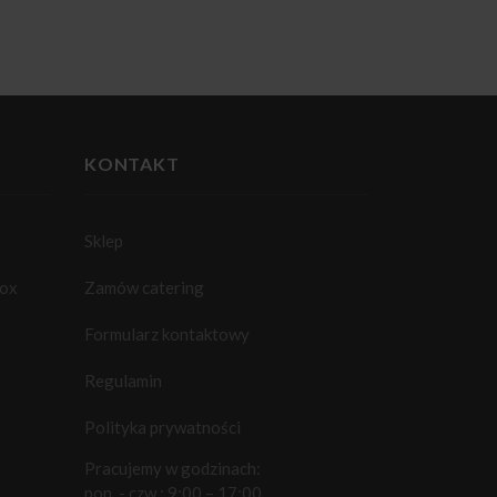
KONTAKT
Sklep
box
Zamów catering
Formularz kontaktowy
Regulamin
Polityka prywatności
Pracujemy w godzinach:
pon. - czw.: 9:00 – 17:00