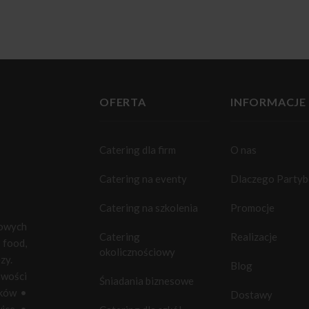
OFERTA
INFORMACJE
Catering dla firm
O nas
Catering na eventy
Dlaczego Party
Catering na szkolenia
Promocje
towych
Catering
Realizacje
food,
okolicznościowy
zy.
Blog
owości
Śniadania biznesowe
ków
•
Dostawy