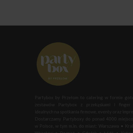
Partybox by Przełom to catering w formie go
zestawów Partybox z przekąskami i finger 
idealnych na spotkania firmowe, eventy oraz impre
Dostarczamy Partyboxy do ponad 4000 miejsc
w Polsce, w tym m.in. do miast:
Warszawa
•
Kra