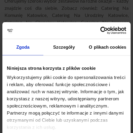
Oferujemy szeroki wybór zestawów na różne okazje – każdy
znajdzie coś dla siebie. Zobacz również:
Catering Na
Komunię Katowice
,
Catering Na Urodziny Katowice
,
Catering Na Chrzciny Katowice
,
Catering Na Imprezę
Katowice
,
Catering Eventowy Katowice
,
Catering Dla Firm
Katowice
,
Catering Na Imprezy Domowe Katowice
,
Finger
Food Katowice
,
Catering Okolicznościowy Katowice
,
Zgoda
Szczegóły
O plikach cookies
Catering Na Baby Shower Katowice
,
Catering Super Boxy
Katowice
,
Catering Andrzejkowy Katowice
,
Catering na
Karnawał Katowice
,
Catering Na Wigilię Katowice
,
Catering
Niniejsza strona korzysta z plików cookie
na Wielkanoc Katowice
,
Catering Sylwestrowy Katowice
,
Wykorzystujemy pliki cookie do spersonalizowania treści
Catering biznesowy Katowice
,
Catering konferencyjny
i reklam, aby oferować funkcje społecznościowe i
Katowice
,
Catering na szkolenie Katowice
,
Catering firmowy
analizować ruch w naszej witrynie. Informacje o tym, jak
z dowozem Katowice
,
Catering na przyjęcie Katowice
,
korzystasz z naszej witryny, udostępniamy partnerom
Catering imprezowy Katowice
,
Catering na imprezy
społecznościowym, reklamowym i analitycznym.
Katowice
,
Partybox Katowice
,
Catering Katowice impreza
,
Partnerzy mogą połączyć te informacje z innymi danymi
Catering przekąski Katowice
,
Catering świąteczny Katowice
.
otrzymanymi od Ciebie lub uzyskanymi podczas
korzystania z ich usług.