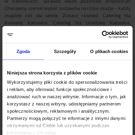
w Katowicach? Sprawdź nasze pozostałe propozycje!
Oferujemy szeroki wybór zestawów na różne okazje – każdy
znajdzie coś dla siebie. Zobacz również:
Catering Na
Komunię Katowice
,
Catering Na Urodziny Katowice
,
Catering Na Chrzciny Katowice
,
Catering Na Imprezę
Katowice
,
Catering Eventowy Katowice
,
Catering Dla Firm
Katowice
,
Catering Na Imprezy Domowe Katowice
,
Finger
Food Katowice
,
Catering Okolicznościowy Katowice
,
Zgoda
Szczegóły
O plikach cookies
Catering Na Baby Shower Katowice
,
Catering Super Boxy
Katowice
,
Catering Andrzejkowy Katowice
,
Catering na
Niniejsza strona korzysta z plików cookie
Karnawał Katowice
,
Catering Na Wigilię Katowice
,
Catering
na Wielkanoc Katowice
,
Catering Sylwestrowy Katowice
,
Wykorzystujemy pliki cookie do spersonalizowania treści
Catering biznesowy Katowice
,
Catering konferencyjny
i reklam, aby oferować funkcje społecznościowe i
Katowice
,
Catering na szkolenie Katowice
,
Catering firmowy
analizować ruch w naszej witrynie. Informacje o tym, jak
z dowozem Katowice
,
Catering na przyjęcie Katowice
,
korzystasz z naszej witryny, udostępniamy partnerom
Catering imprezowy Katowice
,
Catering na imprezy
społecznościowym, reklamowym i analitycznym.
Katowice
,
Partybox Katowice
,
Catering Katowice impreza
,
Partnerzy mogą połączyć te informacje z innymi danymi
Catering przekąski Katowice
,
Catering świąteczny Katowice
.
otrzymanymi od Ciebie lub uzyskanymi podczas
korzystania z ich usług.