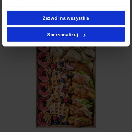
Jak zamówić PartyBox?
Zezwól na wszystkie
Spersonalizuj