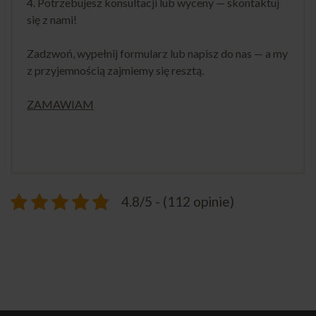
4. Potrzebujesz konsultacji lub wyceny — skontaktuj
się z nami!
Zadzwoń, wypełnij formularz lub napisz do nas — a my
z przyjemnością zajmiemy się resztą.
ZAMAWIAM
4.8/5 - (112 opinie)