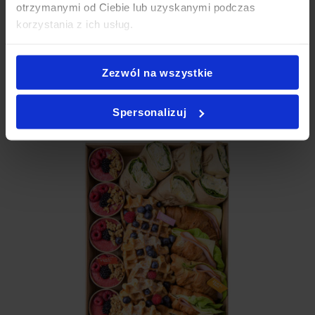
otrzymanymi od Ciebie lub uzyskanymi podczas
Toruń
,
Partybox Toruń
,
Catering Toruń impreza
,
Catering
korzystania z ich usług.
przekąski Toruń
,
Catering świąteczny Toruń
.
Zezwól na wszystkie
Jak zamówić PartyBox?
Spersonalizuj