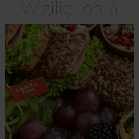
Wigilię Toruń