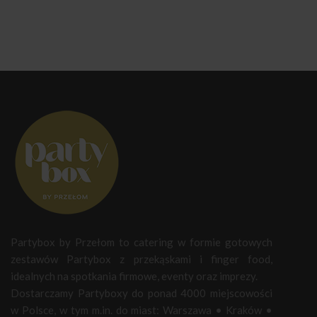
Partybox by Przełom to catering w formie gotowych
zestawów Partybox z przekąskami i finger food,
idealnych na spotkania firmowe, eventy oraz imprezy.
Dostarczamy Partyboxy do ponad 4000 miejscowości
w Polsce, w tym m.in. do miast:
Warszawa
•
Kraków
•