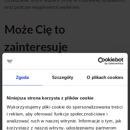
oraz podczas wyjątkowych wydarzeń.
Może Cię to
zainteresuje
Planujesz inne wydarzenie i szukasz sprawdzonego cateringu
w Toruniu? Sprawdź nasze pozostałe propozycje! Oferujemy
szeroki wybór zestawów na różne okazje – każdy znajdzie
Zgoda
Szczegóły
O plikach cookies
coś dla siebie. Zobacz również:
Catering Na Komunię Toruń
,
Catering Na Urodziny Toruń
,
Catering Na Chrzciny Toruń
,
Niniejsza strona korzysta z plików cookie
Catering Na Imprezę Toruń
,
Catering Eventowy Toruń
,
Catering Dla Firm Toruń
,
Catering Na Imprezy Domowe
Wykorzystujemy pliki cookie do spersonalizowania treści
Toruń
,
Finger Food Toruń
,
Catering Okolicznościowy Toruń
,
i reklam, aby oferować funkcje społecznościowe i
Catering Na Baby Shower Toruń
,
Catering Super Boxy Toruń
,
analizować ruch w naszej witrynie. Informacje o tym, jak
Catering Andrzejkowy Toruń
,
Catering na Karnawał Toruń
,
korzystasz z naszej witryny, udostępniamy partnerom