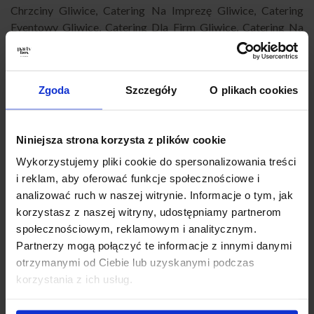
Chrzciny Gliwice
,
Catering Na Imprezę Gliwice
,
Catering
Eventowy Gliwice
,
Catering Dla Firm Gliwice
,
Catering Na
Imprezy Domowe Gliwice
,
Finger Food Gliwice
,
Catering
Okolicznościowy Gliwice
,
Catering Na Baby Shower Gliwice
,
Catering Super Boxy Gliwice
,
Catering Andrzejkowy Gliwice
,
Zgoda
Szczegóły
O plikach cookies
Catering na Karnawał Gliwice
,
Catering Na Wigilię Gliwice
,
Catering na Wielkanoc Gliwice
,
Catering Sylwestrowy
Gliwice
,
Catering biznesowy Gliwice
,
Catering konferencyjny
Niniejsza strona korzysta z plików cookie
Gliwice
,
Catering na szkolenie Gliwice
,
Catering firmowy z
dowozem Gliwice
,
Catering na przyjęcie Gliwice
,
Catering
Wykorzystujemy pliki cookie do spersonalizowania treści
imprezowy Gliwice
,
Catering na imprezy Gliwice
,
Partybox
i reklam, aby oferować funkcje społecznościowe i
Gliwice
,
Catering Gliwice impreza
,
Catering przekąski
analizować ruch w naszej witrynie. Informacje o tym, jak
Gliwice
,
Catering świąteczny Gliwice
,
Jedzenie impreza
korzystasz z naszej witryny, udostępniamy partnerom
firmowa Gliwice
.
społecznościowym, reklamowym i analitycznym.
Partnerzy mogą połączyć te informacje z innymi danymi
otrzymanymi od Ciebie lub uzyskanymi podczas
Jak zamówić PartyBox?
korzystania z ich usług.