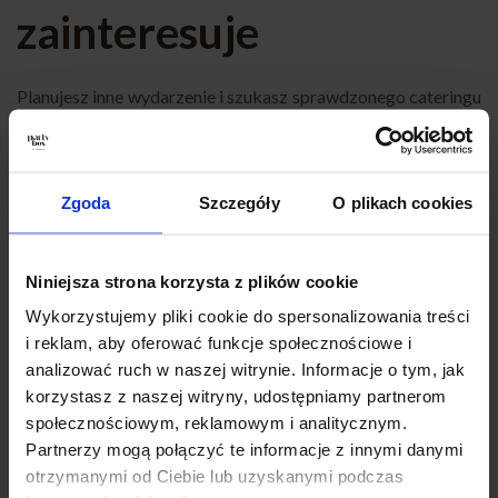
zainteresuje
Planujesz inne wydarzenie i szukasz sprawdzonego cateringu
w Gliwicach? Sprawdź nasze pozostałe propozycje!
Oferujemy szeroki wybór zestawów na różne okazje – każdy
znajdzie coś dla siebie. Zobacz również:
Catering Na
Komunię Gliwice
,
Catering Na Urodziny Gliwice
,
Catering Na
Zgoda
Szczegóły
O plikach cookies
Chrzciny Gliwice
,
Catering Na Imprezę Gliwice
,
Catering
Eventowy Gliwice
,
Catering Dla Firm Gliwice
,
Catering Na
Niniejsza strona korzysta z plików cookie
Imprezy Domowe Gliwice
,
Finger Food Gliwice
,
Catering
Okolicznościowy Gliwice
,
Catering Na Baby Shower Gliwice
,
Wykorzystujemy pliki cookie do spersonalizowania treści
Catering Super Boxy Gliwice
,
Catering Andrzejkowy Gliwice
,
i reklam, aby oferować funkcje społecznościowe i
Catering na Karnawał Gliwice
,
Catering Na Wigilię Gliwice
,
analizować ruch w naszej witrynie. Informacje o tym, jak
Catering na Wielkanoc Gliwice
,
Catering Sylwestrowy
korzystasz z naszej witryny, udostępniamy partnerom
Gliwice
,
Catering biznesowy Gliwice
,
Catering konferencyjny
społecznościowym, reklamowym i analitycznym.
Gliwice
,
Catering na szkolenie Gliwice
,
Catering firmowy z
Partnerzy mogą połączyć te informacje z innymi danymi
dowozem Gliwice
,
Catering na przyjęcie Gliwice
,
Catering
otrzymanymi od Ciebie lub uzyskanymi podczas
imprezowy Gliwice
,
Catering na imprezy Gliwice
,
Partybox