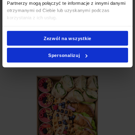
Partnerzy mogą połączyć te informacje z innymi danymi
Pruszków
,
Catering imprezowy Pruszków
,
Catering na
otrzymanymi od Ciebie lub uzyskanymi podczas
imprezy Pruszków
,
Partybox Pruszków
,
Catering Pruszków
korzystania z ich usług.
impreza
,
Catering przekąski Pruszków
,
Catering świąteczny
Pruszków
.
Zezwól na wszystkie
Jak zamówić PartyBox?
Spersonalizuj