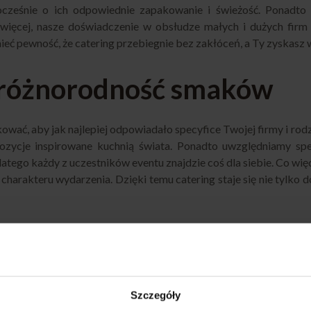
nocześnie o ich odpowiednie zapakowanie i świeżość. Ponadt
 więcej, nasze doświadczenie w obsłudze małych i dużych firm 
mieć pewność, że catering przebiegnie bez zakłóceń, a Ty zyskasz
i różnorodność smaków
wać, aby jak najlepiej odpowiadało specyfice Twojej firmy i rod
ozycje inspirowane kuchnią świata. Ponadto uwzględniamy spec
atego każdy z uczestników eventu znajdzie coś dla siebie. Co wię
 charakteru wydarzenia. Dzięki temu catering staje się nie tylk
wie i okolicach
ych miejscowościach, dlatego niezależnie od tego, gdzie organiz
Szczegóły
dpowiednich warunkach, dzięki czemu wszystkie potrawy trafiają 