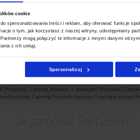
a, że każde zamówienie traktujemy priorytetowo. W rezultacie cat
fesjonalna obsługa, która wspiera sukces Twojego biznesu.
 plików cookie
do spersonalizowania treści i reklam, aby oferować funkcje sp
resuje
ormacje o tym, jak korzystasz z naszej witryny, udostępniamy p
Partnerzy mogą połączyć te informacje z innymi danymi otrzym
nia z ich usług.
nego cateringu w Pruszkowie? Sprawdź nasze pozostałe propozyc
z również:
Catering Na Komunię Pruszków
,
Catering Na Urodz
ntowy Pruszków
,
Catering Dla Firm Pruszków
,
Catering Na Imp
Spersonalizuj
Ze
g Na Baby Shower Pruszków
,
Catering Super Boxy Pruszków
zków
,
Catering na Wielkanoc Pruszków
,
Catering Sylwestrowy Pr
ie Pruszków
,
Catering firmowy z dowozem Pruszków
,
Cateri
ybox Pruszków
,
Catering Pruszków impreza
,
Catering przekąski 
Jak zamówić PartyBox?