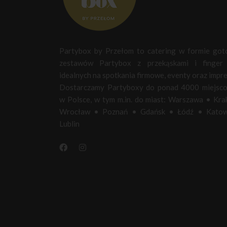
Partybox by Przełom to catering w formie go
zestawów Partybox z przekąskami i finger 
idealnych na spotkania firmowe, eventy oraz impre
Dostarczamy Partyboxy do ponad 4000 miejsc
w Polsce, w tym m.in. do miast:
Warszawa
•
Kra
Wrocław
•
Poznań
•
Gdańsk
•
Łódź
•
Katow
Lublin