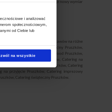
ering dla firm w Pruszkowie zyskuje nowy wymiar
ołecznościowe i analizować
artnerom społecznościowym,
anymi od Ciebie lub
je! Oferujemy szeroki wybór zestawów na różne
iny Pruszków
,
Catering Na Chrzciny Pruszków
,
rezy Domowe Pruszków
,
Finger Food Pruszków
,
zwól na wszystkie
,
Catering Andrzejkowy Pruszków
,
Catering na
uszków
,
Catering biznesowy Pruszków
,
Catering
ng na przyjęcie Pruszków
,
Catering imprezowy
Pruszków
,
Catering świąteczny Pruszków
.