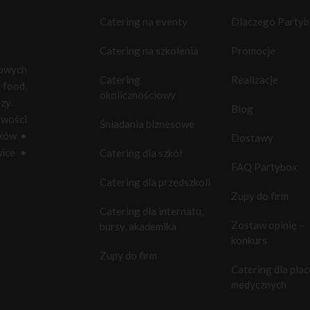
Catering na eventy
Dlaczego Party
Catering na szkolenia
Promocje
towych
Catering
Realizacje
food,
okolicznościowy
zy.
Blog
owości
Śniadania biznesowe
ków
•
Dostawy
ice
•
Catering dla szkół
FAQ Partybox
Catering dla przedszkoli
Zupy do firm
Catering dla internatu,
Zostaw opinię –
bursy, akademika
konkurs
Zupy do firm
Catering dla pla
medycznych