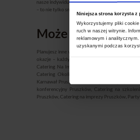
nasze indywidualne podejście do klienta sprawi
– to nie tylko smaczne jedzenie, ale również pro
Niniejsza strona korzysta z
Wykorzystujemy pliki cookie 
Może Cię to zainte
ruch w naszej witrynie. Inf
reklamowym i analitycznym. 
uzyskanymi podczas korzysta
Planujesz inne wydarzenie i szukasz sprawdzo
okazje – każdy znajdzie coś dla siebie. Zobac
Catering Na Imprezę Pruszków
,
Catering Eve
Catering Okolicznościowy Pruszków
,
Caterin
Karnawał Pruszków
,
Catering Na Wigilię Prus
konferencyjny Pruszków
,
Catering na szkolen
Pruszków
,
Catering na imprezy Pruszków
,
Part