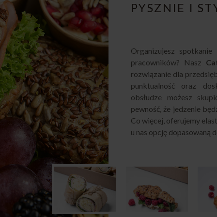
PYSZNIE I S
Organizujesz spotkanie 
pracowników? Nasz
Ca
rozwiązanie dla przedsięb
punktualność oraz dos
obsłudze możesz skupi
pewność, że jedzenie będ
Co więcej, oferujemy elas
u nas opcję dopasowaną d