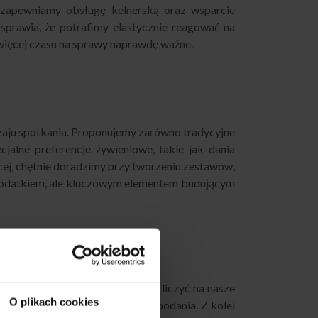
o zapewniamy obsługę kelnerską oraz wsparcie
sprawia, że potrafimy elastycznie reagować na
 więcej czasu na sprawy naprawdę ważne.
zaju spotkania. Proponujemy zarówno tradycyjne
jalne preferencje żywieniowe, takie jak dania
cej, chętnie doradzimy przy tworzeniu zestawów,
o dodatkiem, ale kluczowym elementem budującym
ujesz swoje wydarzenie, możesz liczyć na nasze
O plikach cookies
na miejsce świeże i gotowe do podania. Z kolei