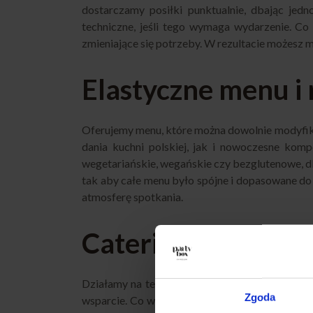
dostarczamy posiłki punktualnie, dbając jed
techniczne, jeśli tego wymaga wydarzenie. Co
zmieniające się potrzeby. W rezultacie możesz 
Elastyczne menu 
Oferujemy menu, które można dowolnie modyfiko
dania kuchni polskiej, jak i nowoczesne komp
wegetariańskie, wegańskie czy bezglutenowe, dl
tak aby całe menu było spójne i dopasowane do
atmosferę spotkania.
Catering w Pruszko
Działamy na terenie Pruszkowa oraz w okoliczn
Zgoda
wsparcie. Co więcej, zapewniamy transport w o