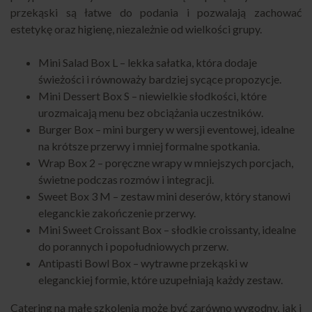
przekąski są łatwe do podania i pozwalają zachować
estetykę oraz higienę, niezależnie od wielkości grupy.
Mini Salad Box L
– lekka sałatka, która dodaje
świeżości i równoważy bardziej sycące propozycje.
Mini Dessert Box S
– niewielkie słodkości, które
urozmaicają menu bez obciążania uczestników.
Burger Box
– mini burgery w wersji eventowej, idealne
na krótsze przerwy i mniej formalne spotkania.
Wrap Box 2
– poręczne wrapy w mniejszych porcjach,
świetne podczas rozmów i integracji.
Sweet Box 3 M
– zestaw mini deserów, który stanowi
eleganckie zakończenie przerwy.
Mini Sweet Croissant Box
– słodkie croissanty, idealne
do porannych i popołudniowych przerw.
Antipasti Bowl Box
– wytrawne przekąski w
eleganckiej formie, które uzupełniają każdy zestaw.
Catering na małe szkolenia może być zarówno wygodny, jak i