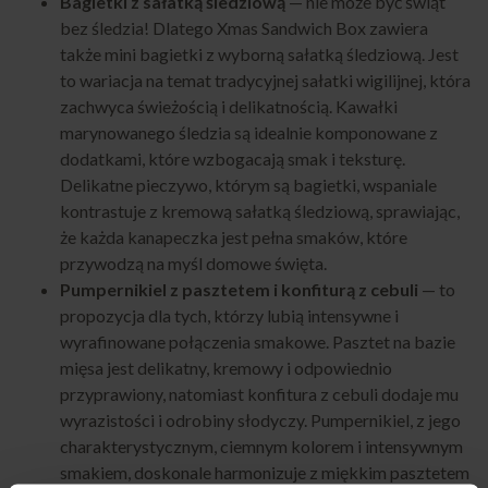
Bagietki z sałatką śledziową
— nie może być świąt
bez śledzia! Dlatego Xmas Sandwich Box zawiera
także mini bagietki z wyborną sałatką śledziową. Jest
to wariacja na temat tradycyjnej sałatki wigilijnej, która
zachwyca świeżością i delikatnością. Kawałki
marynowanego śledzia są idealnie komponowane z
dodatkami, które wzbogacają smak i teksturę.
Delikatne pieczywo, którym są bagietki, wspaniale
kontrastuje z kremową sałatką śledziową, sprawiając,
że każda kanapeczka jest pełna smaków, które
przywodzą na myśl domowe święta.
Pumpernikiel z pasztetem i konfiturą z cebuli
— to
propozycja dla tych, którzy lubią intensywne i
wyrafinowane połączenia smakowe. Pasztet na bazie
mięsa jest delikatny, kremowy i odpowiednio
przyprawiony, natomiast konfitura z cebuli dodaje mu
wyrazistości i odrobiny słodyczy. Pumpernikiel, z jego
charakterystycznym, ciemnym kolorem i intensywnym
smakiem, doskonale harmonizuje z miękkim pasztetem