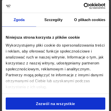
oraz konfiturą, tworząc kanapkę, która przyciąga
wzrok i rozpieszcza kubki smakowe. Jest to doskonały
wybór na bardziej wyrafinowane przyjęcia świąteczne,
Zgoda
Szczegóły
O plikach cookies
gdyż prezentuje elegancję i smakowitość w jednym.
Galaretki z kurczakiem
— delikatne galaretki z
kurczakiem to ukłon w stronę tradycji, ale w bardziej
Niniejsza strona korzysta z plików cookie
nowoczesnej formie. Każda porcja jest starannie
przygotowana, aby łączyć w sobie delikatność
Wykorzystujemy pliki cookie do spersonalizowania treści
kurczaka z aromatycznymi przyprawami. Galaretki nie
i reklam, aby oferować funkcje społecznościowe i
tylko doskonale smakują, ale również pięknie
analizować ruch w naszej witrynie. Informacje o tym, jak
prezentują się na stole. Są lekkie, a zarazem pełne
korzystasz z naszej witryny, udostępniamy partnerom
wyrafinowanego smaku, dzięki czemu idealnie pasują
społecznościowym, reklamowym i analitycznym.
jako przystawka lub delikatna przekąska na
Partnerzy mogą połączyć te informacje z innymi danymi
świątecznym stole.
otrzymanymi od Ciebie lub uzyskanymi podczas
Mini paszteciki z kapustą i grzybami
— na koniec
korzystania z ich usług.
mamy coś, co w pełni oddaje atmosferę świąt – mini
paszteciki z kapustą i grzybami. Te malutkie, chrupiące
wypieki są wypełnione aromatycznym farszem z
Zezwól na wszystkie
kiszonej kapusty oraz grzybów leśnych, które razem