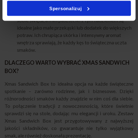
tworzą smak prawdziwie wigilijny. Kapusta z grzybami
Spersonalizuj
to jeden z tych smaków, bez których trudno wyobrazić
sobie święta, a mini paszteciki z tym nadzieniem są
idealne jako małe przekąski lub dodatek do większych
potraw. Ich chrupiąca skórka i intensywny aromat
wnętrza sprawiają, że każdy kęs to świąteczna uczta
smaków.
DLACZEGO WARTO WYBRAĆ XMAS SANDWICH
BOX?
Xmas Sandwich Box to idealna opcja na każde świąteczne
spotkanie – zarówno rodzinne, jak i biznesowe. Dzięki
różnorodności smaków każdy znajdzie w nim coś dla siebie.
To połączenie tradycji z nowoczesnością, które świetnie
sprawdzi się na stole, dodając mu elegancji i uroku. Zestaw
Xmas Sandwich Box jest przygotowywany z najwyższej
jakości składników, co gwarantuje nie tylko wyjątkowy
smak, ale również doskonałą prezentację.