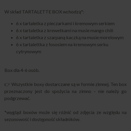
W skład TARTALETTE BOX wchodzą*:
6 x tartaletka z pieczarkami i kremowym serkiem
6 x tartaletka z krewetkami na musie mango chili
6 x tartaletka z szarpaną kaczką na musie morelowym
6 x tartalettka z łososiem na kremowym serku
cytrynowym
Box dla 4-6 osób.
👉 Wszystkie boxy dostarczane są w formie zimnej. Ten box
przeznaczony jest do spożycia na zimno – nie należy go
podgrzewać.
*wygląd boxów może się różnić od zdjęcia ze względu na
sezonowość i dostępność składników.