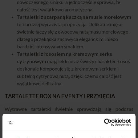
nowoczesnego smaku, a jednocześnie sprawia, że
całość jest wyjątkowo aromatyczna.
Tartaletki z szarpaną kaczką na musie morelowym
to bardziej wyrazista propozycja. Delikatne mięso
świetnie łączy się z owocową nutą musu morelowego,
dlatego przekąska zachwyca eleganckim i nieco
bardziej intensywnym smakiem.
Tartaletki z łososiem na kremowym serku
cytrynowym
mają lekki oraz świeży charakter. Łosoś
doskonale komponuje się z kremowym serkiem i
subtelną cytrynową nutą, dzięki czemu całość jest
wyjątkowo delikatna.
TARTALETTE BOX NA EVENTY I PRZYJĘCIA
Wytrawne tartaletki świetnie sprawdzają się podczas
eventów firmowych, konferencji, uroczystości rodzinnych
oraz eleganckich spotkań ze znajomymi. Dzięki wygodnej
formie podania goście mogą swobodnie sięgać po przekąski