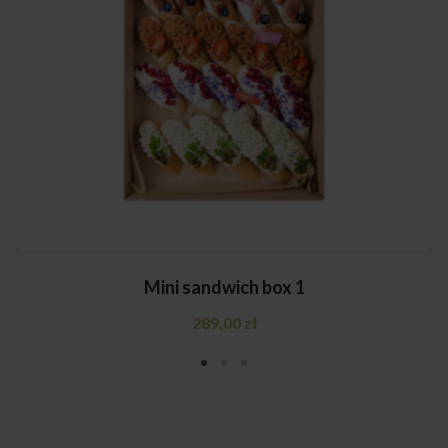
Mini sandwich box 1
289,00
zł