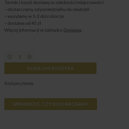
Termin i koszt dostawy w zależności miejscowości:
– dostarczamy od poniedziałku do niedzieli
– wysyłamy w 1-2 dni robocze
– dostawa od 45 zł
Więcej informacji w zakładce
Dostawa
.
Tartalette
box
quantity
DODAJ DO KOSZYKA
Kod pocztowy
SPRAWDZIĆ, CZY DOSTARCZAMY