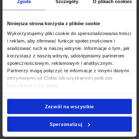
przez całe wydarzenie. Co więcej, niewielka forma tartaletek
Zgoda
Szczegóły
O plikach cookies
sprawia, że idealnie pasują do nowoczesnego cateringu typu
finger food.
Niniejsza strona korzysta z plików cookie
Różnorodność smaków sprawia, że zestaw doskonale pasuje
Wykorzystujemy pliki cookie do spersonalizowania treści
zarówno do prosecco, jak i wina czy klasycznych zimnych
i reklam, aby oferować funkcje społecznościowe i
napojów. Dzięki temu catering prezentuje się nowocześnie,
analizować ruch w naszej witrynie. Informacje o tym, jak
lekko i bardzo efektownie. Dodatkowo elegancki wygląd
korzystasz z naszej witryny, udostępniamy partnerom
przekąsek podkreśla charakter całego przyjęcia.
społecznościowym, reklamowym i analitycznym.
Partnerzy mogą połączyć te informacje z innymi danymi
ŚWIEŻOŚĆ I ESTETYKA PODANIA
otrzymanymi od Ciebie lub uzyskanymi podczas
korzystania z ich usług.
Każdą tartaletkę przygotowujemy z dużą dbałością o jakość
składników oraz estetykę podania. Chrupiące ciasto,
kremowe dodatki i starannie dobrane kompozycje smakowe
Zezwól na wszystkie
tworzą harmonijną całość idealną na wyjątkowe okazje.
Spersonalizuj
Tartalette Box to świetny wybór dla osób, które szukają
cateringu premium z eleganckimi przekąskami w