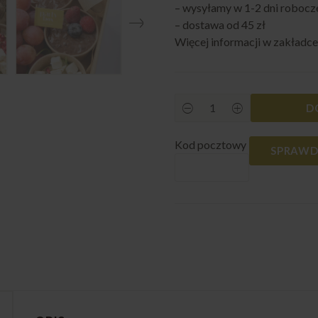
– wysyłamy w 1-2 dni robocz
– dostawa od 45 zł
Więcej informacji w zakładc
D
Fit
box
S
Kod pocztowy
quantity
SPRAWD