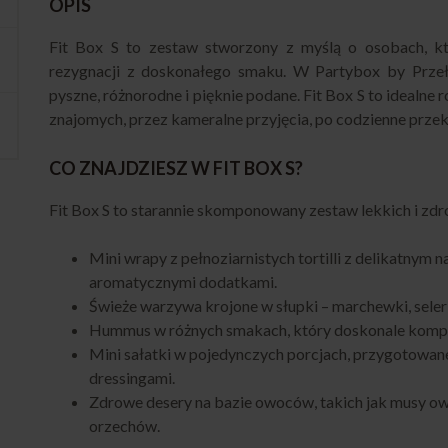
OPIS
Fit Box S to zestaw stworzony z myślą o osobach, k
rezygnacji z doskonałego smaku. W Partybox by Prze
pyszne, różnorodne i pięknie podane. Fit Box S to idealne
znajomych, przez kameralne przyjęcia, po codzienne przek
CO ZNAJDZIESZ W FIT BOX S?
Fit Box S to starannie skomponowany zestaw lekkich i zd
Mini wrapy z pełnoziarnistych tortilli z delikatny
aromatycznymi dodatkami.
Świeże warzywa krojone w słupki – marchewki, seler 
Hummus w różnych smakach, który doskonale kompo
Mini sałatki w pojedynczych porcjach, przygotowan
dressingami.
Zdrowe desery na bazie owoców, takich jak musy owo
orzechów.