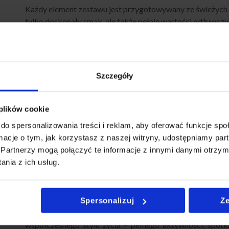
Każdy element zestawu jest przygotowywany ze świeżych s
tylko doskonały smak, ale także pełnię wartości odżywczy
IDEALNY WYBÓR DLA DBAJĄCYCH O ZDROWI
Fit Box S został zaprojektowany dla osób, które chcą ł
Szczegóły
dla tych, którzy dbają o linię, preferują lekką dietę lub
Wszystkie elementy zestawu są zbilansowane pod kątem 
czemu Fit Box S jest idealnym rozwiązaniem dla osób akty
 plików cookie
jedzenie.
do spersonalizowania treści i reklam, aby oferować funkcje sp
ormacje o tym, jak korzystasz z naszej witryny, udostępniamy p
DLACZEGO WARTO WYBRAĆ PARTYBOX?
Partnerzy mogą połączyć te informacje z innymi danymi otrzym
nia z ich usług.
Fit Box S to wyjątkowy zestaw, który łączy zdrowe po
estetyką podania. Wybierając ten produkt, możesz
przygotowana z najwyższą starannością, wykorzystując św
idealne rozwiązanie dla osób, które chcą cieszyć się 
Spersonalizuj
Ze
wygody. Dzięki poręcznemu opakowaniu i lekkim przekąsk
współczesnego stylu życia – pełnego aktywności, spotk