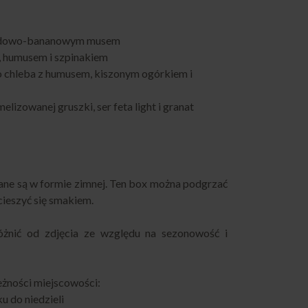
:
ladowo-bananowym musem
u, humusem i szpinakiem
o chleba z humusem, kiszonym ogórkiem i
melizowanej gruszki, ser feta light i granat
ne są w formie zimnej. Ten box można podgrzać
cieszyć się smakiem.
żnić od zdjęcia ze względu na sezonowość i
eżności miejscowości:
u do niedzieli