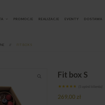
TA
PROMOCJE
REALIZACJE
EVENTY
DOSTAWA
NE
FIT BOX S
Fit box S
(
5
opinii klienta)
Oceniony
5
269,00
zł
4.60
na 5
na
podstawie