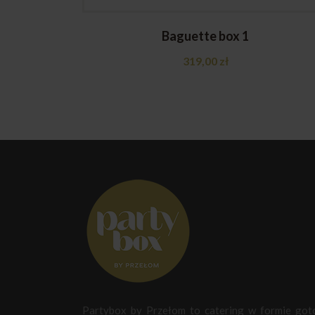
Baguette box 1
319,00
zł
Partybox by Przełom to catering w formie go