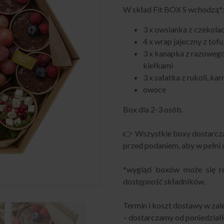
ocen
W skład Fit BOX S wchodzą*
klientów
3 x owsianka z czeko
4 x wrap jajeczny z tof
3 x kanapka z razoweg
kiełkami
3 x sałatka z rukoli, kar
owoce
Box dla 2-3 osób.
👉 Wszystkie boxy dostarcza
przed podaniem, aby w pełni 
*wygląd boxów może się ró
dostępność składników.
Termin i koszt dostawy w zal
– dostarczamy od poniedziałk