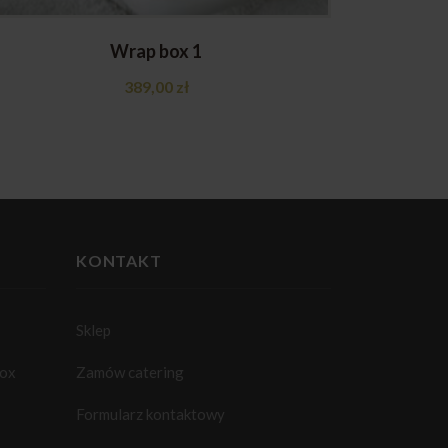
Wrap box 1
389,00
zł
KONTAKT
Sklep
box
Zamów catering
Formularz kontaktowy