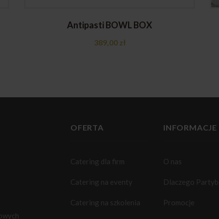
Antipasti BOWL BOX
389,00
zł
OFERTA
INFORMACJE
Catering dla firm
O nas
Catering na eventy
Dlaczego Party
Catering na szkolenia
Promocje
towych