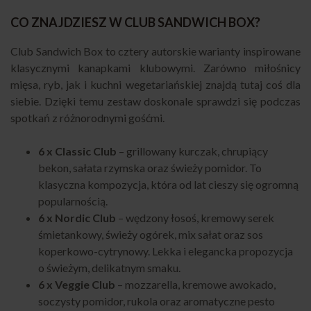
CO ZNAJDZIESZ W CLUB SANDWICH BOX?
Club Sandwich Box to cztery autorskie warianty inspirowane
klasycznymi kanapkami klubowymi. Zarówno miłośnicy
mięsa, ryb, jak i kuchni wegetariańskiej znajdą tutaj coś dla
siebie. Dzięki temu zestaw doskonale sprawdzi się podczas
spotkań z różnorodnymi gośćmi.
6 x Classic Club
– grillowany kurczak, chrupiący
bekon, sałata rzymska oraz świeży pomidor. To
klasyczna kompozycja, która od lat cieszy się ogromną
popularnością.
6 x Nordic Club
– wędzony łosoś, kremowy serek
śmietankowy, świeży ogórek, mix sałat oraz sos
koperkowo-cytrynowy. Lekka i elegancka propozycja
o świeżym, delikatnym smaku.
6 x Veggie Club
– mozzarella, kremowe awokado,
soczysty pomidor, rukola oraz aromatyczne pesto