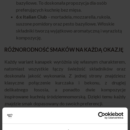
bazyliowe. To doskonała propozycja dla osób
preferujących kuchnię bez mięsa.
6 x Italian Club
– mortadela, mozzarella, rukola,
suszone pomidory oraz pesto bazyliowe. Włoskie
składniki tworzą wyjątkowo aromatyczną i wyrazistą
kompozycję.
RÓŻNORODNOŚĆ SMAKÓW NA KAŻDĄ OKAZJĘ
Każdy wariant kanapek wyróżnia się własnym charakterem,
natomiast wszystkie łączy świeżość składników oraz
doskonała jakość wykonania. Z jednej strony znajdziesz
klasyczne połączenie kurczaka i bekonu, z drugiej
delikatnego łososia, a ponadto dwie kompozycje
inspirowane kuchnią śródziemnomorską. Dzięki temu każdy
znajdzie smak dopasowany do swoich preferencji.
IDEALNY CATERING NA SPOTKANIA I EVENTY
Club Sandwich Box świetnie sprawdzi się podczas