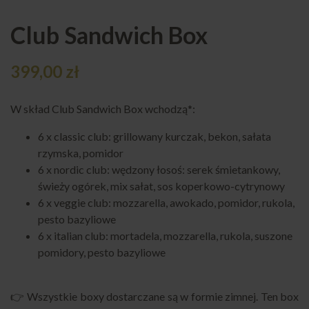
Club Sandwich Box
399,00
zł
W skład Club Sandwich Box wchodzą*:
6 x classic club: grillowany kurczak, bekon, sałata
rzymska, pomidor
6 x nordic club: wędzony łosoś: serek śmietankowy,
świeży ogórek, mix sałat, sos koperkowo-cytrynowy
6 x veggie club: mozzarella, awokado, pomidor, rukola,
pesto bazyliowe
6 x italian club: mortadela, mozzarella, rukola, suszone
pomidory, pesto bazyliowe
👉 Wszystkie boxy dostarczane są w formie zimnej. Ten box