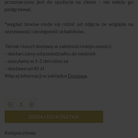
przeznaczony jest do spożycia na zimno – nie należy go
podgrzewać.
*wygląd boxów może się różnić od zdjęcia ze względu na
sezonowość i dostępność składników.
Termin i koszt dostawy w zależności miejscowości:
– dostarczamy od poniedziałku do niedzieli
– wysyłamy w 1-2 dni robocze
– dostawa od 45 zł
Więcej informacji w zakładce
Dostawa
.
Club
Sandwich
Box
DODAJ DO KOSZYKA
quantity
Kod pocztowy