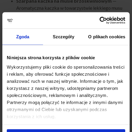
Szarpana kaczka na musie brzoskwiniowym
—
Aromatyczna kaczka w towarzystwie lekkiego musu
brzoskwiniowego daje elegancki, nieco słodki smak. To
propozycja idealna dla tych, którzy lubią niebanalne
zestawienia.
Pasta łososiowa
— Kremowa, bogata w smak,
Zgoda
Szczegóły
O plikach cookies
delikatna pasta z łososia to wybór, który pasuje na
każdą okazję. Jej świeżość i subtelny aromat świetnie
dopełniają świąteczne menu.
Niniejsza strona korzysta z plików cookie
Pastrami wołowe na musie chrzanowym
—
Wykorzystujemy pliki cookie do spersonalizowania treści
Wyraziste, aromatyczne pastrami połączone z
i reklam, aby oferować funkcje społecznościowe i
ostrzejszym musem chrzanowym tworzy intensywny,
analizować ruch w naszej witrynie. Informacje o tym, jak
doskonale zbalansowany smak.
korzystasz z naszej witryny, udostępniamy partnerom
Śledzik tradycyjny na musie śmietanowym
—
społecznościowym, reklamowym i analitycznym.
Klasyka w nowoczesnej formie. Śledź podany na
Partnerzy mogą połączyć te informacje z innymi danymi
delikatnym, kremowym musie podkreśla tradycyjny
otrzymanymi od Ciebie lub uzyskanymi podczas
charakter świąt.
korzystania z ich usług.
IDEALNE NA ŚWIĘTA I SPOTKANIA