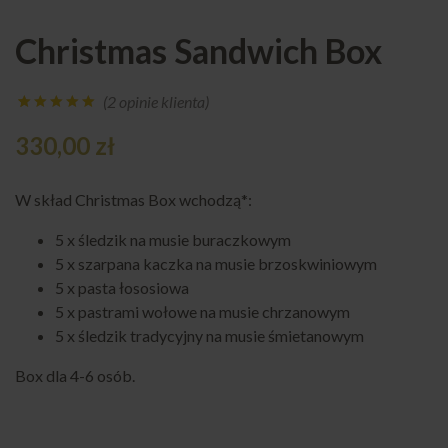
Christmas Sandwich Box
(
2
opinie klienta)
Oceniony
2
330,00
zł
5.00
na 5
na
podstawie
ocen
W skład Christmas Box wchodzą*:
klientów
5 x śledzik na musie buraczkowym
5 x szarpana kaczka na musie brzoskwiniowym
5 x pasta łososiowa
5 x pastrami wołowe na musie chrzanowym
5 x śledzik tradycyjny na musie śmietanowym
Box dla 4-6 osób.