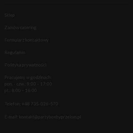
Sklep
Zamów catering
Formularz kontaktowy
Regulamin
Polityka prywatności
Pracujemy w godzinach:
pon. - czw.: 9:00 – 17:00
pt.: 8:00 – 16:00
Telefon:
+48 735-026-570
E-mail:
kontakt@partyboxbyprzelom.pl