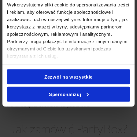
Dla Firm Częstochowa
,
Catering Na Imprezy Domowe
Wykorzystujemy pliki cookie do spersonalizowania treści
Częstochowa
,
Finger Food Częstochowa
,
Catering
i reklam, aby oferować funkcje społecznościowe i
Okolicznościowy Częstochowa
,
Catering Na Baby Shower
analizować ruch w naszej witrynie. Informacje o tym, jak
Częstochowa
,
Catering Super Boxy Częstochowa
,
Catering
korzystasz z naszej witryny, udostępniamy partnerom
Andrzejkowy Częstochowa
,
Catering na Karnawał
społecznościowym, reklamowym i analitycznym.
Częstochowa
,
Catering Na Wigilię Częstochowa
,
Catering na
Partnerzy mogą połączyć te informacje z innymi danymi
Wielkanoc Częstochowa
,
Catering Sylwestrowy
otrzymanymi od Ciebie lub uzyskanymi podczas
Częstochowa
,
Catering biznesowy Częstochowa
,
Catering
korzystania z ich usług.
konferencyjny Częstochowa
,
Catering na szkolenie
Częstochowa
,
Catering firmowy z dowozem Częstochowa
,
Catering na przyjęcie Częstochowa
,
Catering imprezowy
Zezwól na wszystkie
Częstochowa
,
Catering na imprezy Częstochowa
,
Partybox
Częstochowa
,
Catering Częstochowa impreza
,
Catering
Spersonalizuj
przekąski Częstochowa
,
Catering świąteczny Częstochowa
,
Jedzenie impreza firmowa Częstochowa
.
Jak zamówić PartyBox?