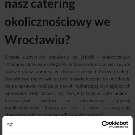
nasz catering
okolicznościowy we
Wrocławiu?
Przede wszystkim stawiamy na jakość i elastyczność.
Działamy na terenie całego Wrocławia i okolic, a nasz zespół
zawsze służy pomocą w doborze menu i formy obsługi.
Dodatkowo mamy wieloletnie doświadczenie, co przekłada
się na sprawną realizację nawet najbardziej wymagających
zamówień. Jeśli chcesz, by Twoje przyjęcie było udane i
bezstresowe, postaw na sprawdzony catering
okolicznościowy. Skontaktuj się z nami, a wspólnie
stworzymy ofertę idealną na Twoją uroczystość.