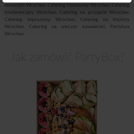
dowozem Wrocław
,
Catering biznesowy Wrocław
,
Catering
konferencyjny Wrocław
,
Catering na przyjęcie Wrocław
,
Catering imprezowy Wrocław
,
Catering na imprezy
Wrocław
,
Catering na wieczór kawalerski
,
Partybox
Wrocław
.
Jak zamówić PartyBox?