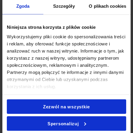
Może Cię to
Zgoda
Szczegóły
O plikach cookies
zainteresuje
Niniejsza strona korzysta z plików cookie
Wykorzystujemy pliki cookie do spersonalizowania treści
Planujesz inne wydarzenie i szukasz sprawdzonego cateringu
i reklam, aby oferować funkcje społecznościowe i
we Wrocławiu? Sprawdź nasze pozostałe propozycje!
analizować ruch w naszej witrynie. Informacje o tym, jak
Oferujemy szeroki wybór zestawów na różne okazje – każdy
korzystasz z naszej witryny, udostępniamy partnerom
znajdzie coś dla siebie. Zobacz również:
Catering Na
społecznościowym, reklamowym i analitycznym.
Komunię Wrocław
,
Catering Na Urodziny Wrocław
,
Catering
Partnerzy mogą połączyć te informacje z innymi danymi
Na Chrzciny Wrocław
,
Catering Na Imprezę Wrocław
,
otrzymanymi od Ciebie lub uzyskanymi podczas
Catering Eventowy Wrocław
,
Catering Dla Firm Wrocław
,
korzystania z ich usług.
Catering Na Imprezy Domowe Wrocław
,
Finger Food
Wrocław
,
Catering Okolicznościowy Wrocław
,
Catering Na
Baby Shower Wrocław
,
Catering Super Boxy Wrocław
,
Zezwól na wszystkie
Catering Andrzejkowy Wrocław
,
Catering na Karnawał
Wrocław
,
Catering Na Wigilię Wrocław
,
Catering na
Wielkanoc Wrocław
,
Catering Sylwestrowy Wrocław
,
Spersonalizuj
Catering na szkolenie Wrocław
,
Catering firmowy z