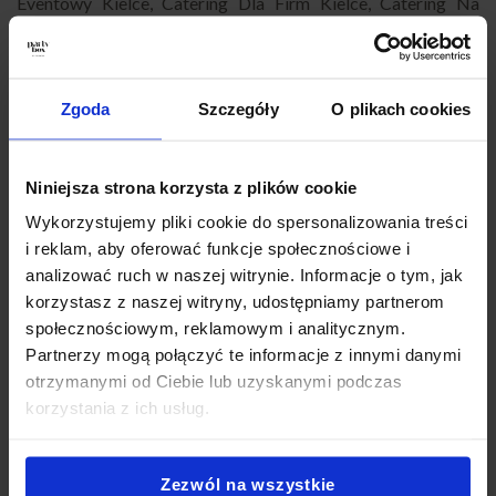
Eventowy Kielce
,
Catering Dla Firm Kielce
,
Catering Na
Imprezy Domowe Kielce
,
Finger Food Kielce
,
Catering
Okolicznościowy Kielce
,
Catering Na Baby Shower Kielce
,
Catering Super Boxy Kielce
,
Catering Andrzejkowy Kielce
,
Catering na Karnawał Kielce
,
Catering Na Wigilię Kielce
,
Zgoda
Szczegóły
O plikach cookies
Catering na Wielkanoc Kielce
,
Catering Sylwestrowy Kielce
,
Catering biznesowy Kielce
,
Catering konferencyjny Kielce
,
Niniejsza strona korzysta z plików cookie
Catering na szkolenie Kielce
,
Catering firmowy z dowozem
Kielce
,
Catering na przyjęcie Kielce
,
Catering imprezowy
Wykorzystujemy pliki cookie do spersonalizowania treści
Kielce
,
Catering na imprezy Kielce
,
Partybox Kielce
,
Catering
i reklam, aby oferować funkcje społecznościowe i
Kielce impreza
,
Catering przekąski Kielce
,
Catering
analizować ruch w naszej witrynie. Informacje o tym, jak
świąteczny Kielce
,
Jedzenie impreza firmowa Kielce
.
korzystasz z naszej witryny, udostępniamy partnerom
społecznościowym, reklamowym i analitycznym.
Partnerzy mogą połączyć te informacje z innymi danymi
Jak zamówić PartyBox?
otrzymanymi od Ciebie lub uzyskanymi podczas
korzystania z ich usług.
Zezwól na wszystkie