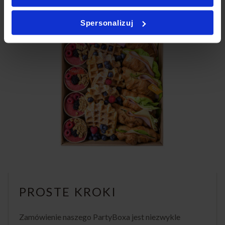
Spersonalizuj
PROSTE KROKI
Zamówienie naszego PartyBoxa jest niezwykle