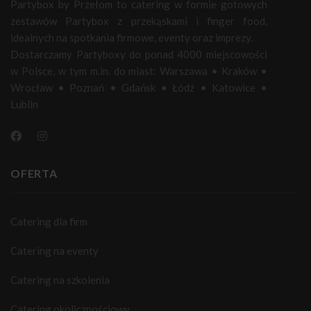
Partybox by Przełom to catering w formie gotowych
zestawów Partybox z przekąskami i finger food,
idealnych na spotkania firmowe, eventy oraz imprezy.
Dostarczamy Partyboxy do ponad 4000 miejscowości
w Polsce, w tym m.in. do miast:
Warszawa
•
Kraków
•
Wrocław
•
Poznań
•
Gdańsk
•
Łódź
•
Katowice
•
Lublin
OFERTA
Catering dla firm
Catering na eventy
Catering na szkolenia
Catering okolicznościowy