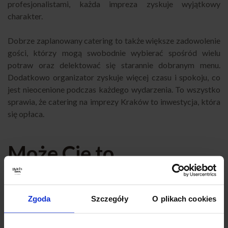
profesjonalistami, każda impreza zyskuje wyjątkowy
charakter.
Dobrze zaplanowany catering to także większe zadowolenie
gości, którzy mogą swobodnie wybierać spośród wielu
potraw oraz delektować się starannie dobranym menu.
Dodatkowo organizator zyskuje więcej czasu i spokoju, co
jest nieocenione podczas każdego wydarzenia. To wszystko
sprawia, że catering na imprezy Kraków to inwestycja, która
się opłaca.
Może Cię to
zainteresuje
Zgoda
Szczegóły
O plikach cookies
Planujesz inne wydarzenie i szukasz sprawdzonego cateringu
w Krakowie? Sprawdź nasze pozostałe propozycje!