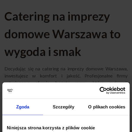
Catering na imprezy
domowe Warszawa to
wygoda i smak
Decydując się na catering na imprezy domowe Warszawa,
inwestujesz w komfort i jakość. Profesjonalne firmy
cateringowe oferują bogate menu, które zadowoli
różnorodne gusta i sprosta oczekiwaniom każdego
organizatora. Dzięki temu Twoje domowe przyjęcie stanie
się wyjątkowym wydarzeniem, które goście będą wspominać
Zgoda
Szczegóły
O plikach cookies
z przyjemnością.
Catering na imprezy domowe Warszawa to rozwiązanie,
Niniejsza strona korzysta z plików cookie