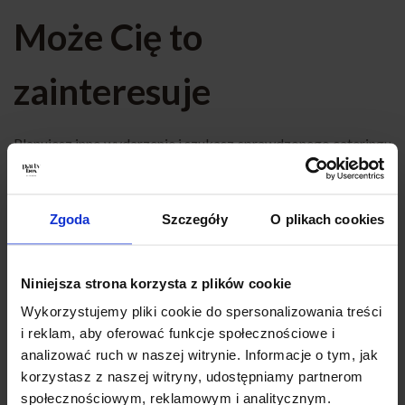
Może Cię to
zainteresuje
Planujesz inne wydarzenie i szukasz sprawdzonego cateringu
w Bydgoszczy? Sprawdź nasze pozostałe propozycje!
Oferujemy szeroki wybór zestawów na różne okazje – każdy
znajdzie coś dla siebie. Zobacz również:
Catering Na
Zgoda
Szczegóły
O plikach cookies
Komunię Bydgoszcz
,
Catering Na Urodziny Bydgoszcz
,
Catering Na Chrzciny Bydgoszcz
,
Catering Na Imprezę
Bydgoszcz
,
Catering Eventowy Bydgoszcz
,
Catering Dla
Niniejsza strona korzysta z plików cookie
Firm Bydgoszcz
,
Catering Na Imprezy Domowe Bydgoszcz
,
Wykorzystujemy pliki cookie do spersonalizowania treści
Finger Food Bydgoszcz
,
Catering Okolicznościowy
i reklam, aby oferować funkcje społecznościowe i
Bydgoszcz
,
Catering Na Baby Shower Bydgoszcz
,
Catering
analizować ruch w naszej witrynie. Informacje o tym, jak
Super Boxy Bydgoszcz
,
Catering Andrzejkowy Bydgoszcz
,
korzystasz z naszej witryny, udostępniamy partnerom
Catering na Karnawał Bydgoszcz
,
Catering Na Wigilię
społecznościowym, reklamowym i analitycznym.
Bydgoszcz
,
Catering na Wielkanoc Bydgoszcz
,
Catering