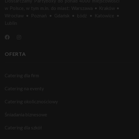
Dostarczamy Partyboxy do ponad 4000 miejscowości
w Polsce, w tym m.in. do miast:
Warszawa
•
Kraków
•
Wrocław
•
Poznań
•
Gdańsk
•
Łódź
•
Katowice
•
Lublin
OFERTA
Catering dla firm
Catering na eventy
Catering okolicznościowy
Śniadania biznesowe
Catering dla szkół