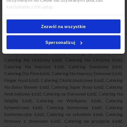
otrzymanymi od Ciebie lub uzyskanymi podczas
korzystania z ich usług.
zainteresuje
Zezwól na wszystkie
Planujesz inne wydarzenie i szukasz sprawdzonego cateringu
w Łodzi? Sprawdź nasze pozostałe propozycje! Oferujemy
Spersonalizuj
szeroki wybór zestawów na różne okazje – każdy znajdzie
coś dla siebie. Zobacz również:
Catering Na Komunię Łódź
,
Catering Na Urodziny Łódź
,
Catering Na Chrzciny Łódź
,
Catering Na Imprezę Łódź
,
Catering Eventowy Łódź
,
Catering Dla Firm Łódź
,
Catering Na Imprezy Domowe Łódź
,
Finger Food Łódź
,
Catering Okolicznościowy Łódź
,
Catering
Na Baby Shower Łódź
,
Catering Super Boxy Łódź
,
Catering
Andrzejkowy Łódź
,
Catering na Karnawał Łódź
,
Catering Na
Wigilię Łódź
,
Catering na Wielkanoc Łódź
,
Catering
Sylwestrowy Łódź
,
Catering biznesowy Łódź
,
Catering
konferencyjny Łódź
,
Catering na szkolenie Łódź
,
Catering
firmowy z dowozem Łódź
,
Catering na przyjęcie Łódź
,