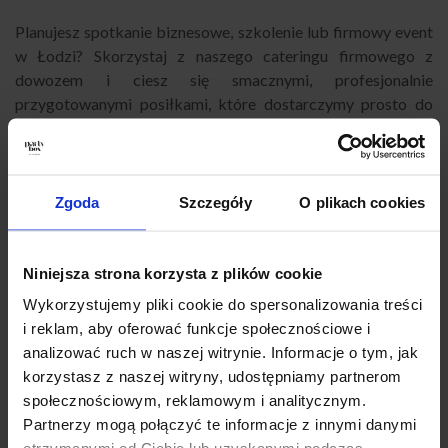
Planujesz spotkanie biznesowe, szkolenie lub firmowy event
w Łodzi? Skorzystaj z naszego cateringu firmowego z
dowozem i ciesz się smacznymi, profesjonalnie
przygotowanymi posiłkami, które dostarczymy prosto do
Twojej siedziby lub innej wskazanej lokalizacji. Skontaktuj
się z nami, aby omówić szczegóły i wybrać menu idealnie
dopasowane do charakteru i potrzeb Twojej firmy.
Zgoda
Szczegóły
O plikach cookies
Pozwól, aby organizacja cateringu stała się dla Ciebie
przyjemnością, a nie dodatkowym obowiązkiem. Nasza
oferta to połączenie jakości, wygody i elastyczności, które
Niniejsza strona korzysta z plików cookie
sprawiają, że każde firmowe wydarzenie w Łodzi będzie
Wykorzystujemy pliki cookie do spersonalizowania treści
udane i zapamiętane przez uczestników. Zaufaj
i reklam, aby oferować funkcje społecznościowe i
profesjonalistom i postaw na catering z dowozem, który
analizować ruch w naszej witrynie. Informacje o tym, jak
ułatwi Ci życie i podniesie rangę Twoich spotkań.
korzystasz z naszej witryny, udostępniamy partnerom
społecznościowym, reklamowym i analitycznym.
Partnerzy mogą połączyć te informacje z innymi danymi
Może Cię to