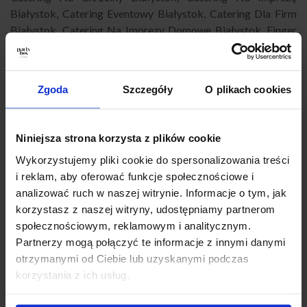
Białystok
,
Catering Eventowy Białystok
,
Catering Dla Firm
Białystok
,
Catering Na Imprezy Domowe Białystok
,
Finger
Food Białystok
,
Catering Okolicznościowy Białystok
,
Catering Na Baby Shower Białystok
,
Catering Super Boxy
Białystok
,
Catering Andrzejkowy Białystok
,
Catering na
Zgoda
Szczegóły
O plikach cookies
Karnawał Białystok
,
Catering Na Wigilię Białystok
,
Catering
na Wielkanoc Białystok
,
Catering Sylwestrowy Białystok
,
Catering biznesowy Białystok
,
Catering konferencyjny
Niniejsza strona korzysta z plików cookie
Białystok
,
Catering na szkolenie Białystok
,
Catering firmowy
Wykorzystujemy pliki cookie do spersonalizowania treści
z dowozem Białystok
,
Catering na przyjęcie Białystok
,
i reklam, aby oferować funkcje społecznościowe i
Catering imprezowy Białystok
,
Catering na imprezy
analizować ruch w naszej witrynie. Informacje o tym, jak
Białystok
,
Partybox Białystok
,
Catering Białystok impreza
,
korzystasz z naszej witryny, udostępniamy partnerom
Catering przekąski Białystok,
Catering świąteczny
społecznościowym, reklamowym i analitycznym.
Białystok
.
Partnerzy mogą połączyć te informacje z innymi danymi
otrzymanymi od Ciebie lub uzyskanymi podczas
Jak zamówić PartyBox?
korzystania z ich usług.