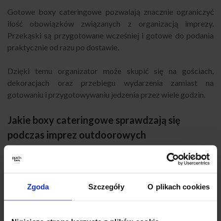
Gotowe boxy cateringowe pozwalają znacznie ograniczyć
ilość obowiązków związanych z organizacją imprezy.
Przekąski są przygotowane wcześniej i gotowe do podania
praktycznie od razu po dostawie.
Dzięki temu organizator może skupić się na gościach,
dekoracjach oraz przebiegu wydarzenia zamiast na
gotowaniu i przygotowywaniu jedzenia przez wiele godzin.
Jakie boxy cateringowe sprawdzają się
podczas imprez outdoorowych
Podczas imprez plenerowych ogromną popularnością cieszy
się
Wrap Box
. Pokrojone wrapy są wygodne do jedzenia i
świetnie sprawdzają się podczas wydarzeń organizowanych
Zgoda
Szczegóły
O plikach cookies
na świeżym powietrzu. To idealna opcja podczas garden
party, pikników i luźnych spotkań ze znajomymi.