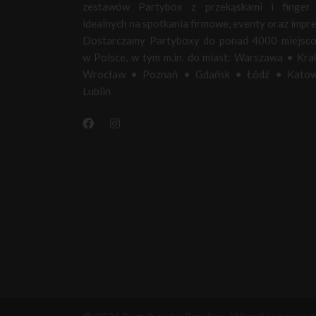
zestawów Partybox z przekąskami i finger 
idealnych na spotkania firmowe, eventy oraz impre
Dostarczamy Partyboxy do ponad 4000 miejsc
w Polsce, w tym m.in. do miast:
Warszawa
•
Kra
Wrocław
•
Poznań
•
Gdańsk
•
Łódź
•
Katow
Lublin