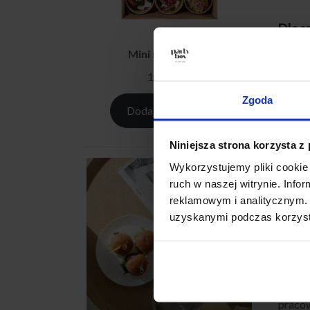
Dlac
Mini salad box S
Regul
odpowi
179,00
zł
Zgoda
Dzięki
Dodaj do koszyka
Jak 
Niniejsza strona korzysta z
Wykorzystujemy pliki cookie 
Wprowa
ruch w naszej witrynie. Inf
na mie
reklamowym i analitycznym. 
uzyskanymi podczas korzysta
Dzięki
Cate
Cateri
pracow