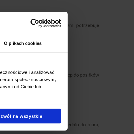
w ciągu dnia. Ponieważ organizm potrzebuje
o spadku wydajności.
O plikach cookies
ywność pracy zespołu.
ołecznościowe i analizować
y. Ponieważ pracownicy mają dostęp do posiłków
artnerom społecznościowym,
anymi od Ciebie lub
zwól na wszystkie
dzenie dostarczane jest bezpośrednio do biura,