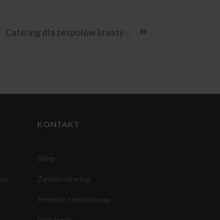
Catering dla zespołów kreatywnych w pracy projektowej
KONTAKT
Sklep
box
Zamów catering
Formularz kontaktowy
Regulamin