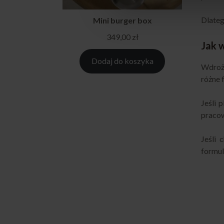
Dlateg
Mini burger box
349,00
zł
Jak 
Dodaj do koszyka
Wdroże
różne 
Jeśli 
praco
Jeśli 
formul