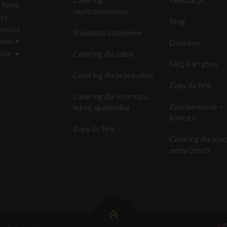
food,
okolicznościowy
zy.
Blog
owości
Śniadania biznesowe
ków
•
Dostawy
ice
•
Catering dla szkół
FAQ Partybox
Catering dla przedszkoli
Zupy do firm
Catering dla internatu,
Zostaw opinię –
bursy, akademika
konkurs
Zupy do firm
Catering dla pla
medycznych