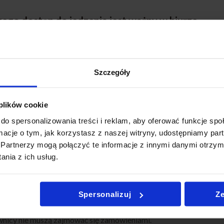
zego dostęp do jedzenia jest ważny w biurze
arne posiłki pomagają utrzymać energię oraz koncentrację 
ednich składników odżywczych, brak jedzenia może prowadzić d
Szczegóły
 temu dostęp do jedzenia w biurze wpływa bezpośrednio na efekt
jedzenie wpływa na organizację dnia pracy
 plików cookie
do spersonalizowania treści i reklam, aby oferować funkcje sp
dzenie jedzenia w biurze pozwala lepiej zaplanować dzień prac
ormacje o tym, jak korzystasz z naszej witryny, udostępniamy p
jscu, łatwiej jest ustalić przerwy oraz harmonogram pracy.
Partnerzy mogą połączyć te informacje z innymi danymi otrzym
nia z ich usług.
 temu zespół może pracować w bardziej uporządkowany sposób.
ring jako wygodne rozwiązanie dla firm
Spersonalizuj
Ze
ng firmowy pozwala uprościć organizację posiłków. Ponieważ je
nicy nie muszą zajmować się zamówieniami.