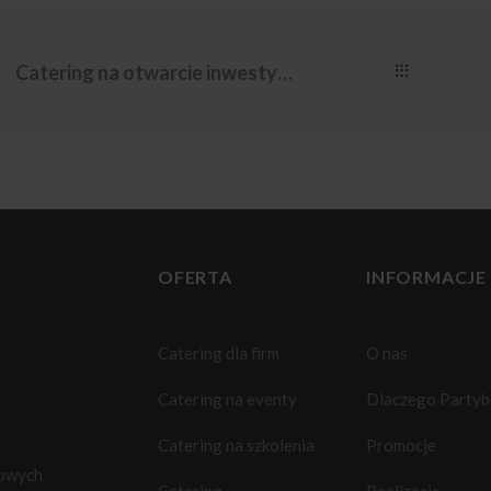
Catering na otwarcie inwestycji miejskiej – profesjonalna oprawa wydarzenia
OFERTA
INFORMACJE
Catering dla firm
O nas
Catering na eventy
Dlaczego Party
Catering na szkolenia
Promocje
towych
Catering
Realizacje