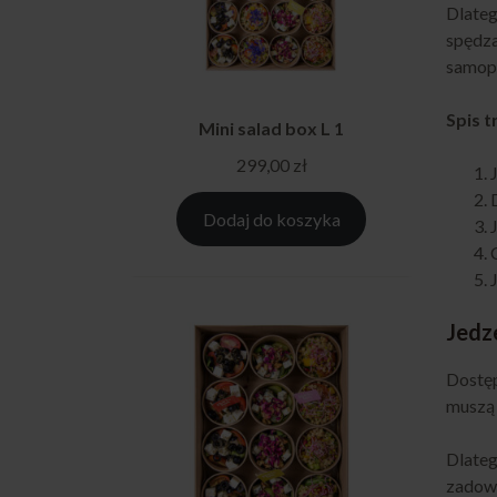
Dlate
spędza
samop
Spis t
Mini salad box L 1
299,00
zł
Dodaj do koszyka
Jedz
Dostęp
muszą 
Dlateg
zadowo