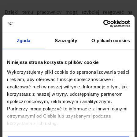
Dzięki temu pracownicy mogą szybciej reagować na
problemy oraz skuteczniej realizować zadania.
Jak wygląda praca zespołów IT przy
Zgoda
Szczegóły
O plikach cookies
wdrożeniach
Wdrożenia systemów wymagają ścisłej współpracy zespołu
Niniejsza strona korzysta z plików cookie
oraz często obejmują długie godziny pracy. W praktyce
oznacza to testowanie, poprawki oraz bieżące reagowanie na
Wykorzystujemy pliki cookie do spersonalizowania treści
błędy.
i reklam, aby oferować funkcje społecznościowe i
analizować ruch w naszej witrynie. Informacje o tym, jak
Dlatego coraz więcej firm decyduje się na
catering dla firm
,
korzystasz z naszej witryny, udostępniamy partnerom
który pozwala zapewnić jedzenie dla zespołów IT bez
społecznościowym, reklamowym i analitycznym.
przerywania pracy.
Partnerzy mogą połączyć te informacje z innymi danymi
otrzymanymi od Ciebie lub uzyskanymi podczas
korzystania z ich usług.
Dlaczego catering wspiera zespoły
technologiczne