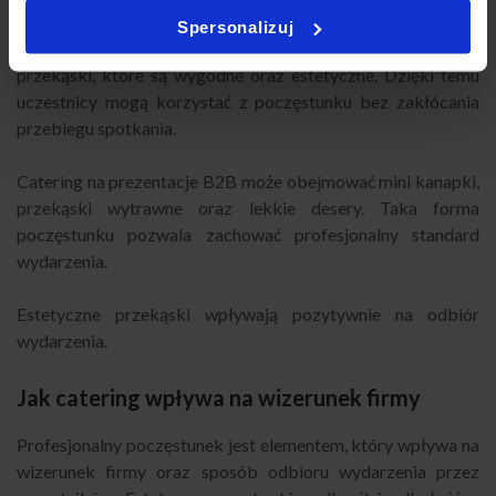
prezentacji biznesowych
Spersonalizuj
Podczas wydarzeń biznesowych najlepiej sprawdzają się
przekąski, które są wygodne oraz estetyczne. Dzięki temu
uczestnicy mogą korzystać z poczęstunku bez zakłócania
przebiegu spotkania.
Catering na prezentacje B2B może obejmować mini kanapki,
przekąski wytrawne oraz lekkie desery. Taka forma
poczęstunku pozwala zachować profesjonalny standard
wydarzenia.
Estetyczne przekąski wpływają pozytywnie na odbiór
wydarzenia.
Jak catering wpływa na wizerunek firmy
Profesjonalny poczęstunek jest elementem, który wpływa na
wizerunek firmy oraz sposób odbioru wydarzenia przez