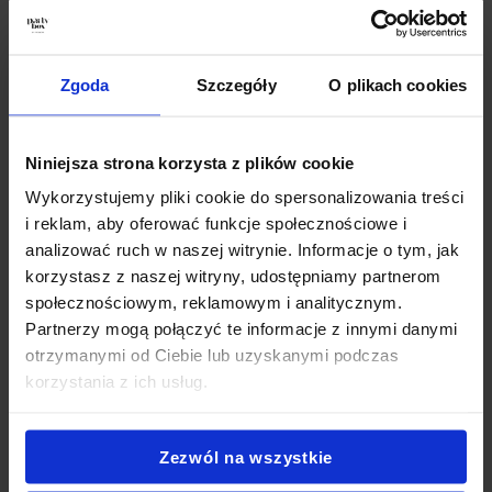
Jak przygotować poczęstunek w przestrzeni
komercyjnej
Zgoda
Szczegóły
O plikach cookies
Przestrzenie komercyjne często nie posiadają zaplecza
kuchennego, dlatego organizacja poczęstunku powinna być
prosta oraz wygodna. Gotowe zestawy przekąsek pozwalają
Niniejsza strona korzysta z plików cookie
przygotować wydarzenie bez konieczności przygotowań na
miejscu.
Wykorzystujemy pliki cookie do spersonalizowania treści
i reklam, aby oferować funkcje społecznościowe i
Catering na prezentacje B2B w formie gotowych zestawów
analizować ruch w naszej witrynie. Informacje o tym, jak
umożliwia szybkie przygotowanie stołu oraz zapewnia
korzystasz z naszej witryny, udostępniamy partnerom
estetyczny efekt. Dzięki temu organizator może skupić się na
społecznościowym, reklamowym i analitycznym.
uczestnikach wydarzenia.
Partnerzy mogą połączyć te informacje z innymi danymi
otrzymanymi od Ciebie lub uzyskanymi podczas
Takie rozwiązanie pozwala uniknąć problemów
korzystania z ich usług.
organizacyjnych.
Zezwól na wszystkie
Jakie przekąski sprawdzają się podczas