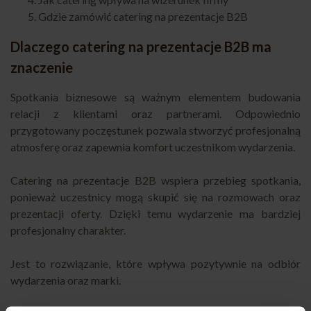
Gdzie zamówić catering na prezentacje B2B
Dlaczego catering na prezentacje B2B ma
znaczenie
Spotkania biznesowe są ważnym elementem budowania
relacji z klientami oraz partnerami. Odpowiednio
przygotowany poczęstunek pozwala stworzyć profesjonalną
atmosferę oraz zapewnia komfort uczestnikom wydarzenia.
Catering na prezentacje B2B wspiera przebieg spotkania,
ponieważ uczestnicy mogą skupić się na rozmowach oraz
prezentacji oferty. Dzięki temu wydarzenie ma bardziej
profesjonalny charakter.
Jest to rozwiązanie, które wpływa pozytywnie na odbiór
wydarzenia oraz marki.