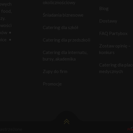
okolicznościowy
towych
Blog
food,
Śniadania biznesowe
zy.
Dostawy
owości
Catering dla szkół
ków
•
FAQ Partybox
ice
•
Catering dla przedszkoli
Zostaw opinię –
Catering dla internatu,
konkurs
bursy, akademika
Catering dla pla
Zupy do firm
medycznych
Promocje
astrzeżone