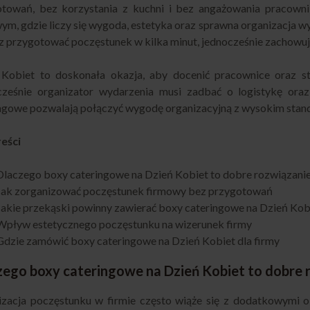
otowań, bez korzystania z kuchni i bez angażowania pracowni
ym, gdzie liczy się wygoda, estetyka oraz sprawna organizacja
 przygotować poczęstunek w kilka minut, jednocześnie zachowują
 Kobiet to doskonała okazja, aby docenić pracownice oraz st
cześnie organizator wydarzenia musi zadbać o logistykę or
ngowe pozwalają połączyć wygodę organizacyjną z wysokim stan
reści
Dlaczego boxy cateringowe na Dzień Kobiet to dobre rozwiązanie
Jak zorganizować poczęstunek firmowy bez przygotowań
Jakie przekąski powinny zawierać boxy cateringowe na Dzień Kob
Wpływ estetycznego poczęstunku na wizerunek firmy
Gdzie zamówić boxy cateringowe na Dzień Kobiet dla firmy
zego boxy cateringowe na Dzień Kobiet to dobre r
zacja poczęstunku w firmie często wiąże się z dodatkowymi o