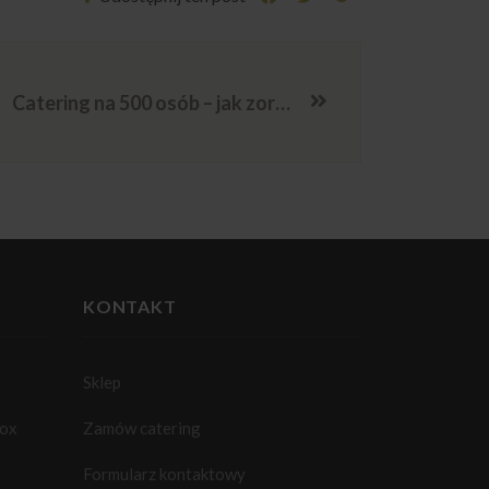
Catering na 500 osób – jak zorganizować duże wydarzenie z finger food?
KONTAKT
Sklep
box
Zamów catering
Formularz kontaktowy