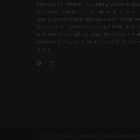
Partybox by Przełom to catering w formie go
zestawów Partybox z przekąskami i finger 
idealnych na spotkania firmowe, eventy oraz impre
Dostarczamy Partyboxy do ponad 4000 miejsc
w Polsce, w tym m.in. do miast:
Warszawa
•
Kra
Wrocław
•
Poznań
•
Gdańsk
•
Łódź
•
Katow
Lublin
© 2026 Partybox by Przełom. Wszelkie prawa z