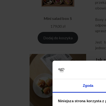
przeką
obowi
Mini salad box S
Boxy c
odpow
179,00
zł
uprasz
Dodaj do koszyka
Jest 
jednoc
Jak 
Organi
Wystar
Zgoda
Po ot
przyg
przest
Niniejsza strona korzysta z