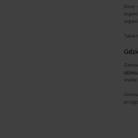
Boxy 
organi
organi
Takie 
Gdzi
Zamówi
sklep
wydarz
Gotow
przygo