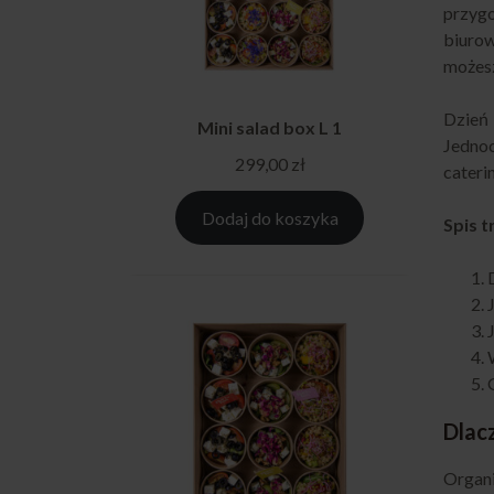
przyg
biurow
możesz
Dzień
Mini salad box L 1
Jedno
299,00
zł
cateri
Dodaj do koszyka
Spis t
Dlac
Organi