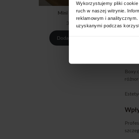
Wykorzystujemy pliki cookie 
Takie
ruch w naszej witrynie. Inf
wydarz
Mini burger box
reklamowym i analitycznym. 
349,00
zł
uzyskanymi podczas korzysta
Jaki
Dodaj do koszyka
Najlep
przygo
sztućc
Boxy c
różnor
Estety
Wpły
Profes
szczeg