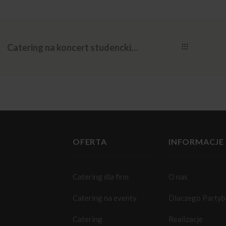
Catering na koncert studencki – co sprawdza się podczas wydarzeń
OFERTA
INFORMACJE
Catering dla firm
O nas
Catering na eventy
Dlaczego Party
Catering
Realizacje