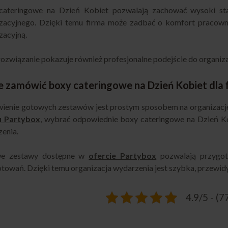
cateringowe na Dzień Kobiet pozwalają zachować wysoki st
zacyjnego. Dzięki temu firma może zadbać o komfort pracown
zacyjną.
rozwiązanie pokazuje również profesjonalne podejście do organiz
e zamówić boxy cateringowe na Dzień Kobiet dla 
enie gotowych zestawów jest prostym sposobem na organizację
u Partybox
, wybrać odpowiednie boxy cateringowe na Dzień Ko
enia.
e zestawy dostępne w
ofercie Partybox
pozwalają przygot
towań. Dzięki temu organizacja wydarzenia jest szybka, przewidy
4.9/5 - (7