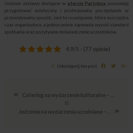
Gotowe zestawy dostępne w
ofercie Partybox
pozwalają
przygotować estetyczny i profesjonalny poczęstunek w
przewidywalny sposób. Jest to rozwiązanie, które oszczędza
czas organizatora, a jednocześnie zapewnia wysoki standard
spotkania oraz pozytywne doświadczenie uczestników.
4.9/5 - (77 opinie)
Udostępnij ten post
Catering na wydarzenie kulturalne – nowoczesne finger food na event
Jedzenie na wydarzenia uczelniane – pomysły na wygodny catering