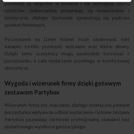
ponieważ są wygodne w podaniu i nie wymagają użycia
sztućców. Jednocześnie prezentują się nowocześnie i
estetycznie, dlatego doskonale sprawdzają się podczas
spotkań firmowych.
Poczęstunek na Dzień Kobiet może obejmować mini
kanapki, tortille, przekąski wytrawne oraz lekkie desery.
Dzięki temu uczestnicy mogą swobodnie korzystać z
poczęstunku, a całe wydarzenie przebiega w komfortowej
atmosferze.
Wygoda i wizerunek firmy dzięki gotowym
zestawom Partybox
Wizerunek firmy ma znaczenie, dlatego estetyczne podanie
poczęstunku wpływa na odbiór wydarzenia. Gotowe zestawy
Partybox pozwalają zachować profesjonalny standard bez
dodatkowego wysiłku organizacyjnego.