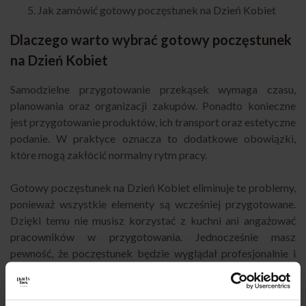
Jak zamówić gotowy poczęstunek na Dzień Kobiet
Dlaczego warto wybrać gotowy poczęstunek
na Dzień Kobiet
Samodzielne przygotowanie przekąsek wymaga czasu,
planowania oraz organizacji zakupów. Ponadto konieczne
jest przygotowanie produktów, ich transport oraz estetyczne
podanie. W praktyce oznacza to dodatkowe obowiązki,
które mogą zakłócić normalny rytm pracy.
Gotowy poczęstunek na Dzień Kobiet eliminuje te problemy,
ponieważ wszystkie elementy są wcześniej przygotowane.
Dzięki temu nie musisz korzystać z kuchni ani angażować
pracowników w przygotowania. Jednocześnie masz
pewność, że poczęstunek będzie wyglądał profesjonalnie i
estetycznie.
Jak zorganizować poczęstunek w biurze bez