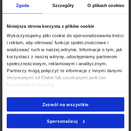
Zgoda
Szczegóły
O plikach cookies
przygotowań
Organizacja poczęstunku w biurze powinna być szybka i
Niniejsza strona korzysta z plików cookie
przewidywalna. Dlatego gotowe zestawy Partybox
pozwalają przygotować wszystko w prosty sposób.
Wykorzystujemy pliki cookie do spersonalizowania treści
Najpierw wybierasz zestaw dopasowany do liczby osób,
i reklam, aby oferować funkcje społecznościowe i
następnie ustalasz termin dostawy, a po otrzymaniu
analizować ruch w naszej witrynie. Informacje o tym, jak
zamówienia możesz od razu ustawić przekąski na stole.
korzystasz z naszej witryny, udostępniamy partnerom
społecznościowym, reklamowym i analitycznym.
Nie musisz przygotowywać dodatkowego sprzętu ani
Partnerzy mogą połączyć te informacje z innymi danymi
planować logistyki. Dzięki temu organizacja wydarzenia nie
otrzymanymi od Ciebie lub uzyskanymi podczas
wpływa na codzienną pracę zespołu, a jednocześnie pozwala
korzystania z ich usług.
stworzyć przyjazną atmosferę.
Zezwól na wszystkie
Jakie przekąski najlepiej sprawdzają się na
Dzień Kobiet
Spersonalizuj
Najlepszym wyborem są przekąski typu finger food,