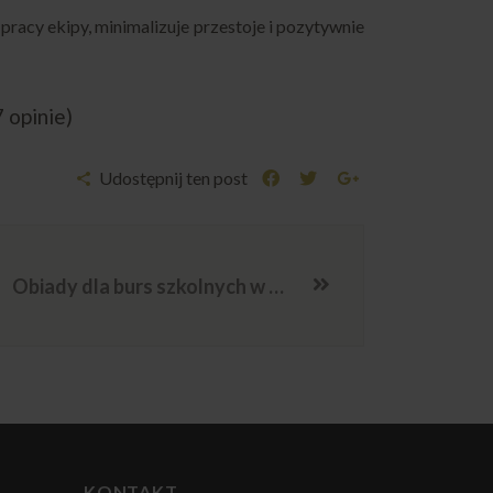
racy ekipy, minimalizuje przestoje i pozytywnie
7 opinie)
Udostępnij ten post
Obiady dla burs szkolnych w Warszawie – jak zaplanować wyżywienie uczniów
KONTAKT