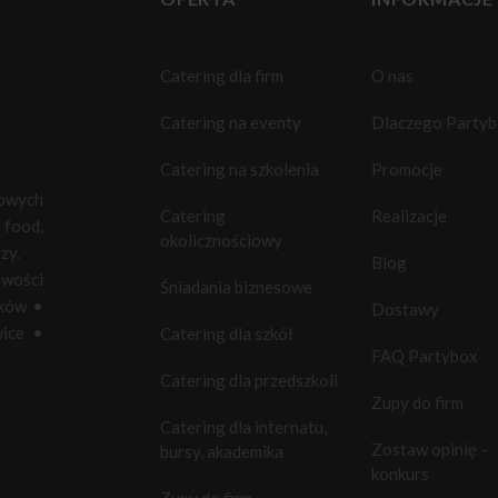
Catering dla firm
O nas
Catering na eventy
Dlaczego Party
Catering na szkolenia
Promocje
towych
Catering
Realizacje
food,
okolicznościowy
zy.
Blog
owości
Śniadania biznesowe
ków
•
Dostawy
ice
•
Catering dla szkół
FAQ Partybox
Catering dla przedszkoli
Zupy do firm
Catering dla internatu,
Zostaw opinię –
bursy, akademika
konkurs
Zupy do firm