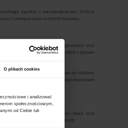
ja przebiega zgodnie z harmonogramem. Dobrze
pracy i samopoczucie uczestników planu.
stalenia liczby osób, godzin zdjęciowych oraz
 były podawane punktualnie i zgodnie z planem
O plikach cookies
i, przygotowujemy dostawy zarówno do studiów,
ć na zmiany godzin pracy oraz nieprzewidziane
ołecznościowe i analizować
artnerom społecznościowym,
anymi od Ciebie lub
yli śniadanie, drugie śniadanie, lunch oraz
ych produkcji i większej liczby osób.