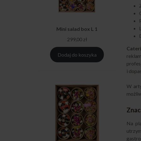
Mini salad box L 1
299,00
zł
Cater
Dodaj do koszyka
reklam
profes
i dopa
W arty
możliw
Znac
Na pla
utrzy
gastro