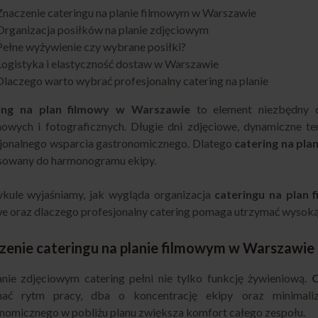
Znaczenie cateringu na planie filmowym w Warszawie
Organizacja posiłków na planie zdjęciowym
Pełne wyżywienie czy wybrane posiłki?
Logistyka i elastyczność dostaw w Warszawie
Dlaczego warto wybrać profesjonalny catering na planie
ing na plan filmowy w Warszawie
to element niezbędny dl
owych i fotograficznych. Długie dni zdjęciowe, dynamiczne t
jonalnego wsparcia gastronomicznego. Dlatego
catering na pl
sowany do harmonogramu ekipy.
kule wyjaśniamy, jak wygląda organizacja
cateringu na plan
e oraz dlaczego profesjonalny catering pomaga utrzymać wysoką
zenie cateringu na planie filmowym w Warszawie
nie zdjęciowym catering pełni nie tylko funkcję żywieniową.
C
mać rytm pracy, dba o koncentrację ekipy oraz minimaliz
nomicznego w pobliżu planu zwiększa komfort całego zespołu.