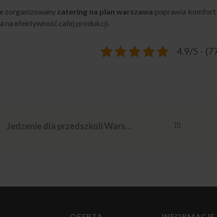
e zorganizowany
catering na plan warszawa
poprawia komfort p
 na efektywność całej produkcji.
4.9/5 - (7
Jedzenie dla przedszkoli Warszawa – zasady i przykłady
OFERTA
INFORMACJE