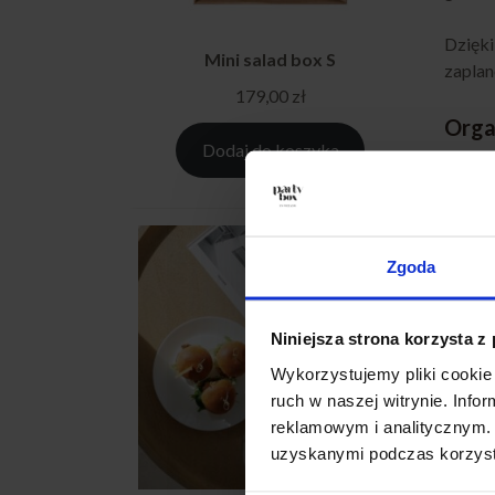
Dzięki
Mini salad box S
zapla
179,00
zł
Orga
Dodaj do koszyka
Organ
lokali
produk
Zgoda
Poniew
jak i 
korek
Niniejsza strona korzysta z
Wykorzystujemy pliki cookie 
Pełn
ruch w naszej witrynie. Inf
reklamowym i analitycznym. 
Cater
uzyskanymi podczas korzysta
podwie