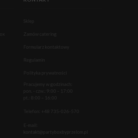
Sklep
box
Zamów catering
Formularz kontaktowy
Regulamin
Polityka prywatności
Pracujemy w godzinach:
pon. - czw.: 9:00 – 17:00
pt.: 8:00 – 16:00
Telefon:
+48 735-026-570
E-mail:
kontakt@partyboxbyprzelom.pl