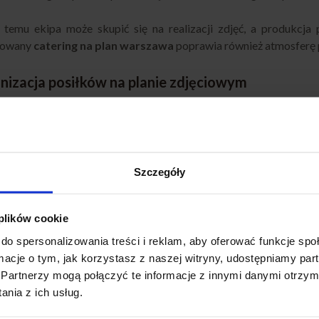
 temu ekipa może skupić się na realizacji zdjęć, a produkc
nowany
catering na plan warszawa
poprawia również atmosferę 
nizacja posiłków na planie zdjęciowym
izacja
cateringu na plan filmowy warszawa
zaczyna się od u
zacji planu. Następnie dopasowujemy harmonogram posiłków, aby
cji.
Szczegóły
aż plan zdjęciowy w Warszawie może zmieniać miejsce realizacj
w plenerze. Dzięki temu jesteśmy elastyczni i możemy reagowa
ty harmonogramu.
 plików cookie
do spersonalizowania treści i reklam, aby oferować funkcje sp
e wyżywienie czy wybrane posiłki?
ormacje o tym, jak korzystasz z naszej witryny, udostępniamy p
Partnerzy mogą połączyć te informacje z innymi danymi otrzym
ing na plan warszawa
może obejmować pełne wyżywienie, cz
nia z ich usług.
czorek. Takie rozwiązanie sprawdza się w przypadku wielogodzinn