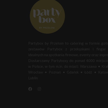
Partybox by Przełom to catering w formie go
zestawów Partybox z przekąskami i finger 
idealnych na spotkania firmowe, eventy oraz impre
Dostarczamy Partyboxy do ponad 4000 miejsc
w Polsce, w tym m.in. do miast:
Warszawa
•
Kra
Wrocław
•
Poznań
•
Gdańsk
•
Łódź
•
Katow
Lublin