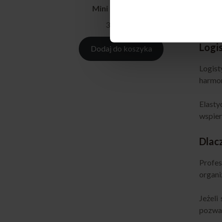
Mini burger box
Jednoc
dopaso
349,00
zł
Logi
Dodaj do koszyka
Logist
harmon
Elasty
wspier
Dlac
Profes
organi
Jeżeli
pozwal