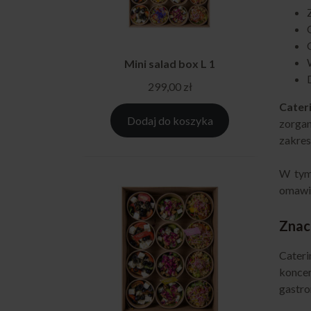
Mini salad box L 1
299,00
zł
Cater
Dodaj do koszyka
zorgan
zakres
W tym
omawia
Znac
Cater
konce
gastro