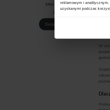
reklamowym i analitycznym. 
Mini burger box
uzyskanymi podczas korzysta
W duży
349,00
zł
zdjęć 
wsparc
Dodaj do koszyka
Wyzw
W obu
projek
godzin
Dzięki
zdrowe
pozwal
Dlac
Profe
Dzięki