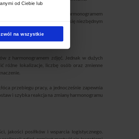
anymi od Ciebie lub
unktualność dostaw, koordynacja z harmonogramem
dku profesjonalny catering staje się niezbędnym
zwól na wszystkie
łków z harmonogramem zdjęć. Jednak w dużych
ć różne lokalizacje, liczbę osób oraz zmienne
naczenie.
kłóca przebiegu pracy, a jednocześnie zapewnia
 dostaw i szybka reakcja na zmiany harmonogramu
i, jakości posiłków i wsparcia logistycznego.
realizacji zdjęć, zamiast martwić się kwestiami