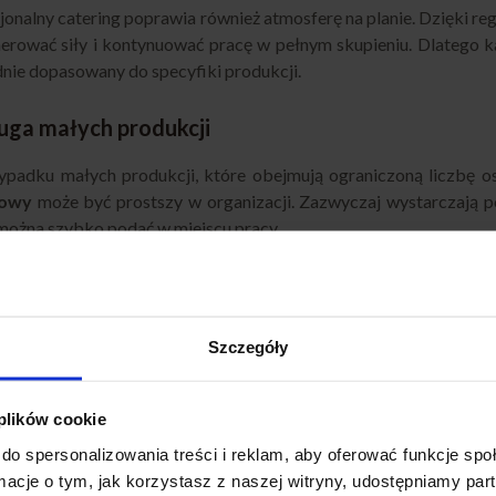
jonalny catering poprawia również atmosferę na planie. Dzięki
erować siły i kontynuować pracę w pełnym skupieniu. Dlatego 
nie dopasowany do specyfiki produkcji.
uga małych produkcji
padku małych produkcji, które obejmują ograniczoną liczbę os
iowy
może być prostszy w organizacji. Zazwyczaj wystarczają pod
można szybko podać w miejscu pracy.
cej, w małych produkcjach łatwiej jest dostosować menu do in
e i wykluczenia dietetyczne, a jednocześnie zachować elastycz
cja otrzymuje wygodne i spersonalizowane wsparcie gastronomi
Szczegóły
uga dużych produkcji
 plików cookie
rodukcje wymagają znacznie większego zaangażowania organiza
do spersonalizowania treści i reklam, aby oferować funkcje sp
iowy
obejmuje często pełne wyżywienie — śniadanie, drugie śn
ormacje o tym, jak korzystasz z naszej witryny, udostępniamy p
czyć posiłki do różnych lokalizacji planu, czasami równocześnie, a