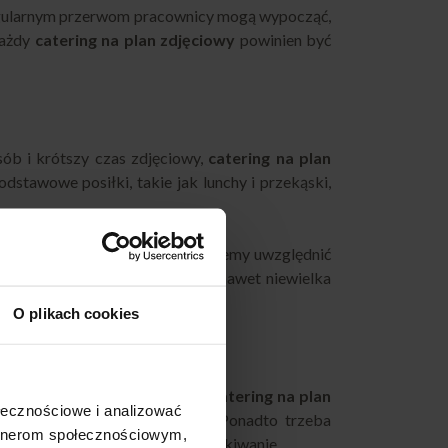
 regularnym przerwom pracownicy mogą wypocząć,
każdy
catering na plan zdjęciowy
powinien być
ób i krótszy czas zdjęciowy,
catering na plan
stawowe posiłki, takie jak lunchy i przekąski,
dywidualnych potrzeb ekipy. Możemy uwzględnić
ność harmonogramu. Dzięki temu nawet niewielka
czne.
O plikach cookies
cyjnego. W takich projektach
catering na plan
ołecznościowe i analizować
iadanie, lunch i podwieczorek. Ponadto trzeba
artnerom społecznościowym,
by ekipa nie traciła czasu na oczekiwanie.