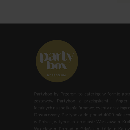
Partybox by Przełom to catering w formie go
zestawów Partybox z przekąskami i finger 
idealnych na spotkania firmowe, eventy oraz impre
Dostarczamy Partyboxy do ponad 4000 miejsc
w Polsce, w tym m.in. do miast:
Warszawa
•
Kra
Wrocław
•
Poznań
•
Gdańsk
•
Łódź
•
Katow