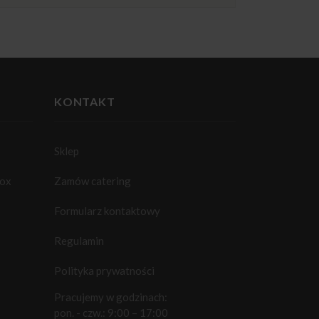
KONTAKT
Sklep
box
Zamów catering
Formularz kontaktowy
Regulamin
Polityka prywatności
Pracujemy w godzinach:
pon. - czw.: 9:00 – 17:00