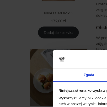
Profes
zregen
Mini salad box S
dokład
179,00
zł
Obsł
Dodaj do koszyka
W przy
zdjęc
które 
Co wię
alergi
produk
Zgoda
Obsł
Niniejsza strona korzysta z
Duże p
Wykorzystujemy pliki cookie 
zdjęc
ruch w naszej witrynie. Inf
dostar