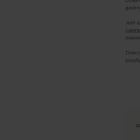
gastr
Jeśli 
cater
indywi
Dobrz
pozyty