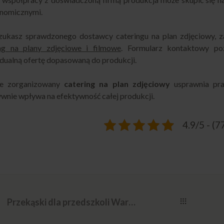
onomicznymi.
szukasz sprawdzonego dostawcy cateringu na plan zdjęciowy, za
ing na plany zdjęciowe i filmowe
. Formularz kontaktowy po
dualną ofertę dopasowaną do produkcji.
e zorganizowany
catering na plan zdjęciowy
usprawnia prac
wnie wpływa na efektywność całej produkcji.
4.9/5 - (7
Przekąski dla przedszkoli Warszawa – pomysły i inspiracje