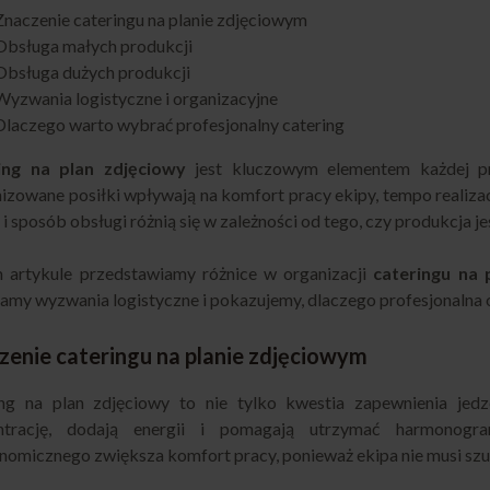
Znaczenie cateringu na planie zdjęciowym
Obsługa małych produkcji
Obsługa dużych produkcji
Wyzwania logistyczne i organizacyjne
Dlaczego warto wybrać profesjonalny catering
ing na plan zdjęciowy
jest kluczowym elementem każdej prod
izowane posiłki wpływają na komfort pracy ekipy, tempo realizacj
 i sposób obsługi różnią się w zależności od tego, czy produkcja je
 artykule przedstawiamy różnice w organizacji
cateringu na 
my wyzwania logistyczne i pokazujemy, dlaczego profesjonalna o
zenie cateringu na planie zdjęciowym
ing na plan zdjęciowy to nie tylko kwestia zapewnienia jedz
ntrację, dodają energii i pomagają utrzymać harmonogr
nomicznego zwiększa komfort pracy, ponieważ ekipa nie musi szu