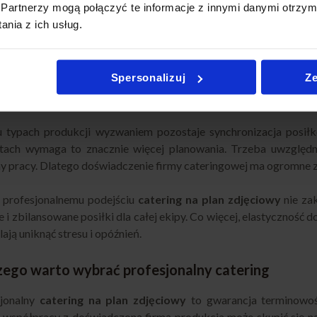
Partnerzy mogą połączyć te informacje z innymi danymi otrzym
nia z ich usług.
ch produkcjach szczególnie istotna jest logistyka. Liczy się p
i możliwość szybkiej reakcji na zmiany liczby osób. W tym przypa
iem dla producentów i reżyserów.
Spersonalizuj
Ze
ania logistyczne i organizacyjne
 typach produkcji wyzwaniem pozostaje synchronizacja posi
tach wymaga to znacznie więcej planowania. Trzeba uwzględni
y pracy. Dlatego doświadczenie firmy cateringowej ma ogromne z
 profesjonalnemu podejściu
catering na plan zdjęciowy
nie za
 i zbilansowane posiłki dla całej ekipy. Co więcej, elastyczność
ają uniknąć stresu i opóźnień.
zego warto wybrać profesjonalny catering
sjonalny
catering na plan zdjęciowy
to gwarancja terminowośc
 współpracy z doświadczoną firmą produkcja może skupić się na 