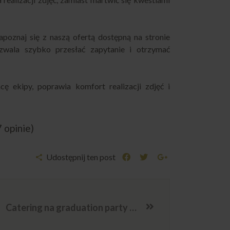
poznaj się z naszą ofertą dostępną na stronie
zwala szybko przesłać zapytanie i otrzymać
ę ekipy, poprawia komfort realizacji zdjęć i
7 opinie)
Udostępnij ten post
Catering na graduation party – jak zaplanować jedzenie dla większej grupy