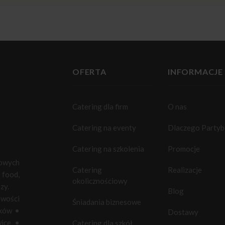
OFERTA
INFORMACJE
Catering dla firm
O nas
Catering na eventy
Dlaczego Party
Catering na szkolenia
Promocje
towych
Catering
Realizacje
food,
okolicznościowy
zy.
Blog
owości
Śniadania biznesowe
ków
•
Dostawy
ice
•
Catering dla szkół