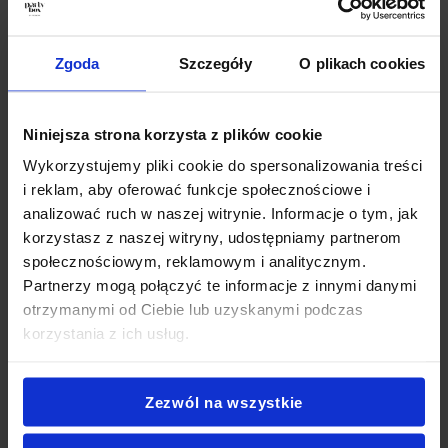
a jednocześnie mają pewność, że dzieci otrzymują
pełnowartościowy posiłek. Co więcej, korzystanie z
profesjonalnego cateringu pozwala uniknąć stresu
Zgoda
Szczegóły
O plikach cookies
związanego z planowaniem posiłków i kontrolowaniem ich
jakości każdego dnia.
Niniejsza strona korzysta z plików cookie
Zdrowie i energia dla dzieci
Wykorzystujemy pliki cookie do spersonalizowania treści
i reklam, aby oferować funkcje społecznościowe i
Profesjonalny catering dla dzieci do szkoły oferuje posiłki
analizować ruch w naszej witrynie. Informacje o tym, jak
zbilansowane pod względem wartości odżywczych, dlatego
korzystasz z naszej witryny, udostępniamy partnerom
dzieci otrzymują odpowiednią ilość białka, węglowodanów,
społecznościowym, reklamowym i analitycznym.
witamin i minerałów. Dzięki temu mają energię do nauki i
Partnerzy mogą połączyć te informacje z innymi danymi
zabawy przez cały dzień, a rodzice mogą być spokojni o ich
otrzymanymi od Ciebie lub uzyskanymi podczas
rozwój. Ponadto, dobrze skomponowane posiłki wpływają
korzystania z ich usług.
pozytywnie na koncentrację, samopoczucie oraz odporność
dzieci, co jest niezwykle ważne w codziennej edukacji.
Zezwól na wszystkie
Różnorodność i dopasowanie menu