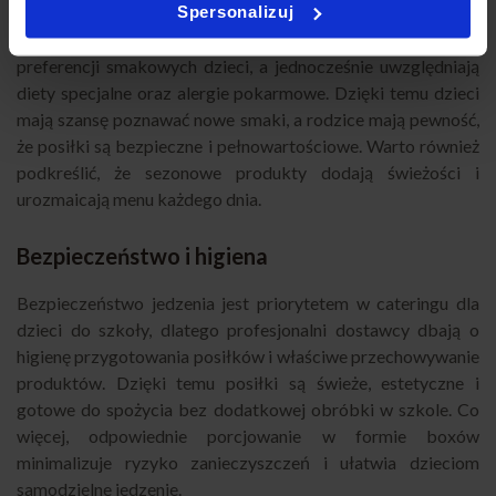
Spersonalizuj
Catering dla dzieci do szkoły umożliwia wprowadzenie
różnorodnych dań, które są dopasowane do wieku i
preferencji smakowych dzieci, a jednocześnie uwzględniają
diety specjalne oraz alergie pokarmowe. Dzięki temu dzieci
mają szansę poznawać nowe smaki, a rodzice mają pewność,
że posiłki są bezpieczne i pełnowartościowe. Warto również
podkreślić, że sezonowe produkty dodają świeżości i
urozmaicają menu każdego dnia.
Bezpieczeństwo i higiena
Bezpieczeństwo jedzenia jest priorytetem w cateringu dla
dzieci do szkoły, dlatego profesjonalni dostawcy dbają o
higienę przygotowania posiłków i właściwe przechowywanie
produktów. Dzięki temu posiłki są świeże, estetyczne i
gotowe do spożycia bez dodatkowej obróbki w szkole. Co
więcej, odpowiednie porcjowanie w formie boxów
minimalizuje ryzyko zanieczyszczeń i ułatwia dzieciom
samodzielne jedzenie.