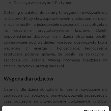
Dlaczego warto wybrać Partybox
Catering dla dzieci do szkoły
to wygodne rozwiązanie dla
rodziców, którzy chcą zapewnić swoim pociechom zdrowe i
smaczne posiłki, a jednocześnie oszczędzić czas potrzebny
na codzienne przygotowywanie lunchów. Dzięki
odpowiedniemu doborowi dań dzieci otrzymują posiłki
zbilansowane pod względem wartości odżywczych, które
wspierają ich energię i koncentrację. Jednocześnie
estetyczne podanie sprawia, że posiłki są atrakcyjne i
zachęcają do jedzenia. Więcej informacji znajdziesz na
stronie Partybox Catering dla szkół
.
Wygoda dla rodziców
Catering dla dzieci do szkoły to idealne rozwiązanie dla
zapracowanych rodziców, ponieważ pozwala zaoszczędzić
czas potrzebny na przygotowanie codziennych lunchów.
Dzięki temu rodzice mogą skupić się na innych obowiązkach,