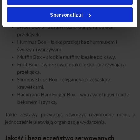
kuchnią śródziemnomorską.
Mini Dessert Box
– eleganckie mini desery jako słodkie
Spersonalizuj
uzupełnienie poczęstunku.
Sweet Box 3
– zestaw różnorodnych słodkich
przekąsek.
Hummus Box
– lekka przekąska z hummusem i
świeżymi warzywami.
Muffin Box
– słodkie muffiny idealne do kawy.
Fruit Box
– świeże owoce jako lekka i orzeźwiająca
przekąska.
Shrimps Strips Box
– elegancka przekąska z
krewetkami.
Bacon and Ham Finger Box
– wytrawne finger food z
bekonem i szynką.
Takie zestawy pozwalają stworzyć różnorodne menu, a
jednocześnie ułatwiają organizację wydarzenia.
Jakość i bezpieczeństwo serwowanych