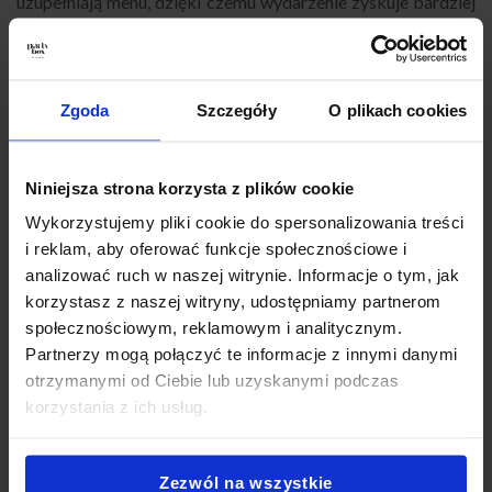
uzupełniają menu, dzięki czemu wydarzenie zyskuje bardziej
swobodną atmosferę.
Propozycje przekąsek na wydarzenia
Zgoda
Szczegóły
O plikach cookies
promocyjne
Podczas organizacji eventów sprzedażowych warto
Niniejsza strona korzysta z plików cookie
postawić na gotowe zestawy cateringowe. Dzięki nim można
szybko przygotować różnorodne menu dla gości.
Wykorzystujemy pliki cookie do spersonalizowania treści
i reklam, aby oferować funkcje społecznościowe i
Wśród propozycji, które dobrze sprawdzają się podczas
analizować ruch w naszej witrynie. Informacje o tym, jak
wydarzeń promocyjnych w salonach sprzedaży, znajdują się
korzystasz z naszej witryny, udostępniamy partnerom
między innymi:
społecznościowym, reklamowym i analitycznym.
Partnerzy mogą połączyć te informacje z innymi danymi
Mini Salad Box L
– lekkie sałatki, które wprowadzają
otrzymanymi od Ciebie lub uzyskanymi podczas
świeży element do menu wydarzenia.
korzystania z ich usług.
Mini Sandwich Box
– mini kanapki w różnych smakach,
dzięki czemu każdy gość może znaleźć coś dla siebie.
Antipasti Bowl Box
– wytrawne przekąski inspirowane
Zezwól na wszystkie