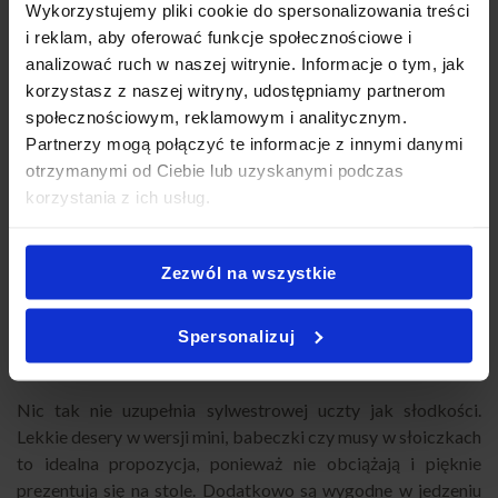
Mini burgery i wrapy
Wykorzystujemy pliki cookie do spersonalizowania treści
i reklam, aby oferować funkcje społecznościowe i
Mini burgery oraz wrapy to hity sylwestrowych stołów. Są
analizować ruch w naszej witrynie. Informacje o tym, jak
sycące, poręczne i uwielbiane przez gości w każdym wieku.
korzystasz z naszej witryny, udostępniamy partnerom
Świetnie sprawdzają się jako ciepła lub delikatnie podgrzana
społecznościowym, reklamowym i analitycznym.
alternatywa dla zimnych przekąsek. Wystarczy ułożyć je na
Partnerzy mogą połączyć te informacje z innymi danymi
półmiskach i obserwować, jak znikają w mgnieniu oka!
otrzymanymi od Ciebie lub uzyskanymi podczas
korzystania z ich usług.
Rekomendowane zestawy:
Burger Box
– mini burgery premium
Zezwól na wszystkie
Wrap Box
– różnorodne wrapy na każdą okazję
Wrap Box Wege
– pełen warzyw i świeżych dodatków
Spersonalizuj
Słodkie przekąski na Sylwestra
Nic tak nie uzupełnia sylwestrowej uczty jak słodkości.
Lekkie desery w wersji mini, babeczki czy musy w słoiczkach
to idealna propozycja, ponieważ nie obciążają i pięknie
prezentują się na stole. Dodatkowo są wygodne w jedzeniu