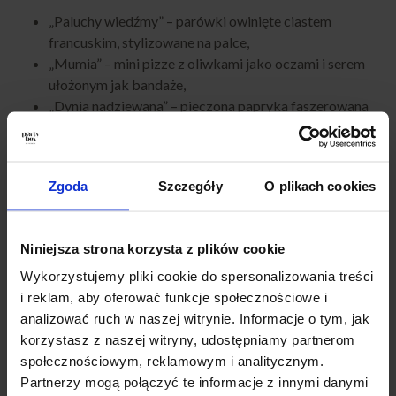
„Paluchy wiedźmy” – parówki owinięte ciastem
francuskim, stylizowane na palce,
„Mumia” – mini pizze z oliwkami jako oczami i serem
ułożonym jak bandaże,
„Dynia nadziewana” – pieczona papryka faszerowana
mięsem lub warzywami,
zupa dyniowa w kremowej wersji, podana w małych
miseczkach,
Zgoda
Szczegóły
O plikach cookies
makaron z czarnym atramentem kałamarnicy jako
„makaron potworów”.
Przekąski, które zaskoczą gości
Niniejsza strona korzysta z plików cookie
Wykorzystujemy pliki cookie do spersonalizowania treści
Oprócz dań głównych, równie ważne są szybkie przekąski.
i reklam, aby oferować funkcje społecznościowe i
Dzięki nim goście mogą podjadać w trakcie zabawy. Z kolei
analizować ruch w naszej witrynie. Informacje o tym, jak
kreatywne podanie sprawi, że zwykłe produkty nabiorą
korzystasz z naszej witryny, udostępniamy partnerom
zupełnie nowego charakteru. Przykłady:
społecznościowym, reklamowym i analitycznym.
Partnerzy mogą połączyć te informacje z innymi danymi
kanapeczki w kształcie duszków i nietoperzy,