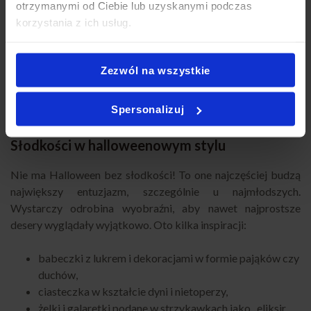
otrzymanymi od Ciebie lub uzyskanymi podczas
nachosy z pikantnym dipem pomidorowym jako „krew
korzystania z ich usług.
wampira”,
mini tortille zwinięte w formę spirali, przypominające
węże,
Zezwól na wszystkie
chipsy warzywne w miseczce stylizowanej na
pajęczynę,
Spersonalizuj
serowe kulki z ziołami udekorowane jak „małe dynie”.
Słodkości w halloweenowym stylu
Nie ma Halloween bez słodkości! To one najczęściej budzą
największy entuzjazm, szczególnie u najmłodszych.
Wystarczy odrobina wyobraźni, aby nawet najprostsze
desery wyglądały wyjątkowo. Oto kilka inspiracji:
babeczki z lukrem i dekoracjami w formie pająków czy
duchów,
ciasteczka w kształcie dyni i nietoperzy,
żelki i galaretki podane w strzykawkach jako „eliksir