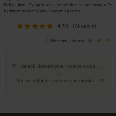
Dzięki niemu Twoja impreza stanie się niezapomniana, a Ty
będziesz cieszyć się chwilą razem z gośćmi.
4.9/5 - (76 opinie)
Udostępnij ten post
Kanapki dekoracyjne – pomysłowe przekąski na każdą okazj
Rocznica ślubu — jedzenie i przekąski, które podkreślą romantyczny wieczór